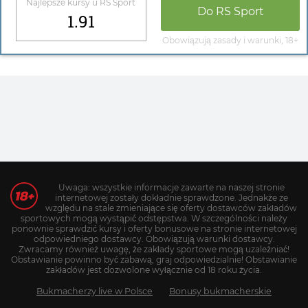
Najlepsze kursy u
RS Sport
Do
RS Sport
1.91
Obowiązują zasady i warunki, 18+
Uwaga: wszystkie informacje zawarte na naszej stronie
internetowej zostały dokładnie sprawdzone. Jednakże ze
względu na stale zmieniające się oferty dostawców zakładów
sportowych mogą wystąpić odstępstwa. W szczególności należy
ponownie sprawdzić kursy i oferty bonusowe na stronie internetowej
odpowiedniego dostawcy. Obowiązują warunki dostawcy.
Zwracamy również uwagę, że zakłady sportowe mogą uzależniać!
Obstawianie powinno być zabawą, graj odpowiedzialnie! Obstawianie
zakładów jest dozwolone wyłącznie od 18 roku życia.
Bukmacherzy live w Polsce
Bonusy bukmacherskie