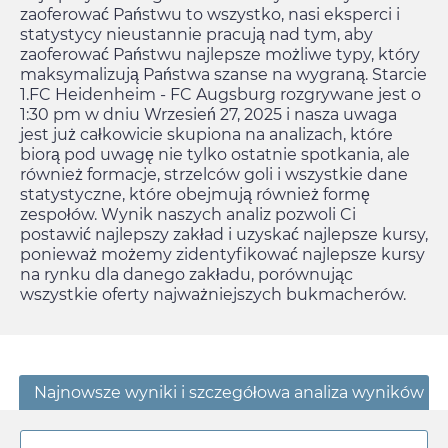
zaoferować Państwu to wszystko, nasi eksperci i
statystycy nieustannie pracują nad tym, aby
zaoferować Państwu najlepsze możliwe typy, który
maksymalizują Państwa szanse na wygraną. Starcie
1.FC Heidenheim - FC Augsburg rozgrywane jest o
1:30 pm
w dniu
Wrzesień 27, 2025
i nasza uwaga
jest już całkowicie skupiona na analizach, które
biorą pod uwagę nie tylko ostatnie spotkania, ale
również formacje, strzelców goli i wszystkie dane
statystyczne, które obejmują również formę
zespołów. Wynik naszych analiz pozwoli Ci
postawić najlepszy zakład i uzyskać najlepsze kursy,
ponieważ możemy zidentyfikować najlepsze kursy
na rynku dla danego zakładu, porównując
wszystkie oferty najważniejszych bukmacherów.
Najnowsze wyniki i szczegółowa analiza wyników