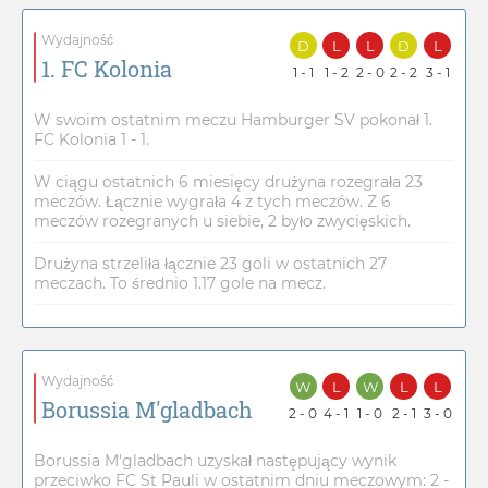
Wydajność
D
L
L
D
L
1. FC Kolonia
1 - 1
1 - 2
2 - 0
2 - 2
3 - 1
W swoim ostatnim meczu Hamburger SV pokonał 1.
FC Kolonia 1 - 1.
W ciągu ostatnich 6 miesięcy drużyna rozegrała 23
meczów. Łącznie wygrała 4 z tych meczów. Z 6
meczów rozegranych u siebie, 2 było zwycięskich.
Drużyna strzeliła łącznie 23 goli w ostatnich 27
meczach. To średnio 1.17 gole na mecz.
Wydajność
W
L
W
L
L
Borussia M'gladbach
2 - 0
4 - 1
1 - 0
2 - 1
3 - 0
Borussia M'gladbach uzyskał następujący wynik
przeciwko FC St Pauli w ostatnim dniu meczowym: 2 -