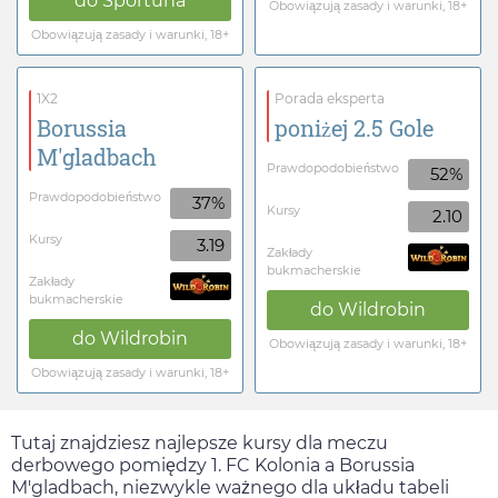
do
Sportuna
Obowiązują zasady i warunki, 18+
Obowiązują zasady i warunki, 18+
1X2
Porada eksperta
Borussia
poniżej 2.5 Gole
M'gladbach
Prawdopodobieństwo
52%
Prawdopodobieństwo
37%
Kursy
2.10
Kursy
3.19
Zakłady
bukmacherskie
Zakłady
bukmacherskie
do
Wildrobin
do
Wildrobin
Obowiązują zasady i warunki, 18+
Obowiązują zasady i warunki, 18+
Tutaj znajdziesz najlepsze kursy dla meczu
derbowego pomiędzy 1. FC Kolonia a Borussia
M'gladbach, niezwykle ważnego dla układu tabeli