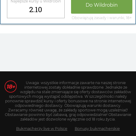
Najlepsze kursy u
Wildrobin
Do
Wildrobin
2.10
Obowiązują zasady i warunki, 18+
Uwaga: wszystkie informacje zawarte na naszej stronie
internetowej zostały dokładnie sprawdzone. Jednakże ze
względu na stale zmieniające się oferty dostawców zakładów
sportowych mogą wystąpić odstępstwa. W szczególności należy
ponownie sprawdzić kursy i oferty bonusowe na stronie internetowej
odpowiedniego dostawcy. Obowiązują warunki dostawcy.
Zwracamy również uwagę, że zakłady sportowe mogą uzależniać!
Obstawianie powinno być zabawą, graj odpowiedzialnie! Obstawianie
zakładów jest dozwolone wyłącznie od 18 roku życia.
Bukmacherzy live w Polsce
Bonusy bukmacherskie