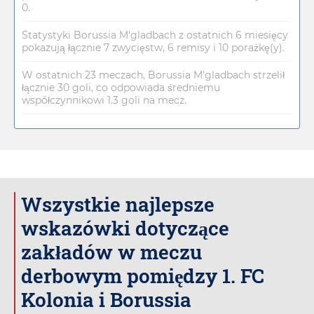
0.
Statystyki Borussia M'gladbach z ostatnich 6 miesięcy
pokazują łącznie 7 zwycięstw, 6 remisy i 10 porażkę(y).
W ostatnich 23 meczach, Borussia M'gladbach strzelił
łącznie 30 goli, co odpowiada średniemu
współczynnikowi 1.3 goli na mecz.
Wszystkie najlepsze
wskazówki dotyczące
zakładów w meczu
derbowym pomiędzy 1. FC
Kolonia i Borussia