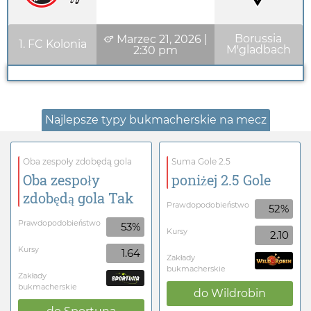
Borussia
Marzec 21, 2026
|
1. FC Kolonia
M'gladbach
2:30 pm
Najlepsze typy bukmacherskie na mecz
Oba zespoły zdobędą gola
Suma Gole 2.5
Oba zespoły
poniżej 2.5 Gole
zdobędą gola Tak
Prawdopodobieństwo
52%
Prawdopodobieństwo
53%
Kursy
2.10
Kursy
1.64
Zakłady
bukmacherskie
Zakłady
bukmacherskie
do
Wildrobin