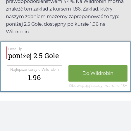
prawdopodobieństwem 44%. Na
Wildrobin
można
znaleźć ten zakład z kursem
1.86
. Zakład, który
naszym zdaniem możemy zaproponować to typ:
poniżej 2.5 Gole, dostępny po kursie
1.96
na
Wildrobin
.
Best Tip
poniżej 2.5 Gole
Najlepsze kursy u
Wildrobin
Do
Wildrobin
1.96
Obowiązują zasady i warunki, 18+