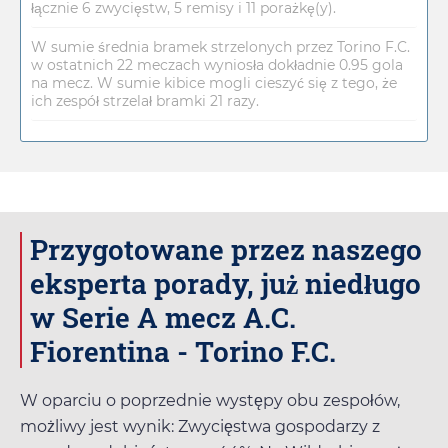
łącznie 6 zwycięstw, 5 remisy i 11 porażkę(y).
W sumie średnia bramek strzelonych przez Torino F.C.
w ostatnich 22 meczach wyniosła dokładnie 0.95 gola
na mecz. W sumie kibice mogli cieszyć się z tego, że
ich zespół strzelał bramki 21 razy.
Przygotowane przez naszego
eksperta porady, już niedługo
w Serie A mecz A.C.
Fiorentina - Torino F.C.
W oparciu o poprzednie występy obu zespołów,
możliwy jest wynik: Zwycięstwa gospodarzy z