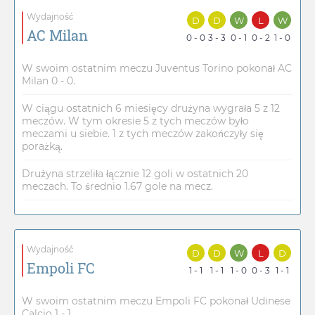
Wydajność
D
D
W
L
W
AC Milan
0 - 0
3 - 3
0 - 1
0 - 2
1 - 0
W swoim ostatnim meczu Juventus Torino pokonał AC
Milan 0 - 0.
W ciągu ostatnich 6 miesięcy drużyna wygrała 5 z 12
meczów. W tym okresie 5 z tych meczów było
meczami u siebie. 1 z tych meczów zakończyły się
porażką.
Drużyna strzeliła łącznie 12 goli w ostatnich 20
meczach. To średnio 1.67 gole na mecz.
Wydajność
D
D
W
L
D
Empoli FC
1 - 1
1 - 1
1 - 0
0 - 3
1 - 1
W swoim ostatnim meczu Empoli FC pokonał Udinese
Calcio 1 - 1.