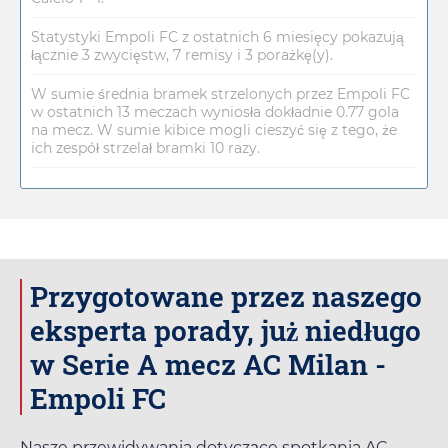
Statystyki Empoli FC z ostatnich 6 miesięcy pokazują
łącznie 3 zwycięstw, 7 remisy i 3 porażkę(y).
W sumie średnia bramek strzelonych przez Empoli FC
w ostatnich 13 meczach wyniosła dokładnie 0.77 gola
na mecz. W sumie kibice mogli cieszyć się z tego, że
ich zespół strzelał bramki 10 razy.
Przygotowane przez naszego
eksperta porady, już niedługo
w Serie A mecz AC Milan -
Empoli FC
Nasze przewidywania dotyczące spotkania AC