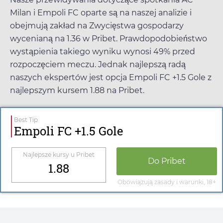
Milan i Empoli FC oparte są na naszej analizie i
obejmują zakład na Zwycięstwa gospodarzy
wycenianą na
1.36
w
Pribet
. Prawdopodobieństwo
wystąpienia takiego wyniku wynosi 49% przed
rozpoczęciem meczu. Jednak najlepszą radą
naszych ekspertów jest opcja Empoli FC +1.5 Gole z
najlepszym kursem
1.88
na
Pribet
.
Best Tip
Empoli FC +1.5 Gole
Najlepsze kursy u
Pribet
Do
Pribet
1.88
Obowiązują zasady i warunki, 18+