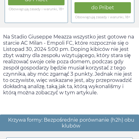
do
Pribet
Obowiązują zasady i warunki, 18+
Obowiązują zasady i warunki, 18+
Na Stadio Giuseppe Meazza wszystko jest gotowe na
starcie AC Milan - Empoli FC, które rozpocznie się o
Listopad 30, 2024 5:00 pm
. Doping kibiców nie jest
zbyt ważny dla zespołu wizytującego, który stara się
realizować swoje cele poza domem, podczas gdy
zespół gospodarzy będzie musiał korzystać z tego
czynnika, aby móc zgarnąć 3 punkty. Jednak nie jest
to oczywiste, więc wskazane jest, aby przeprowadzić
dokładną analizę, taką jak ta, którą wykonaliśmy i
którą można zobaczyć w tym artykule.
Krzywa formy: Bezpośrednie porównanie (h2h) obu
klubów