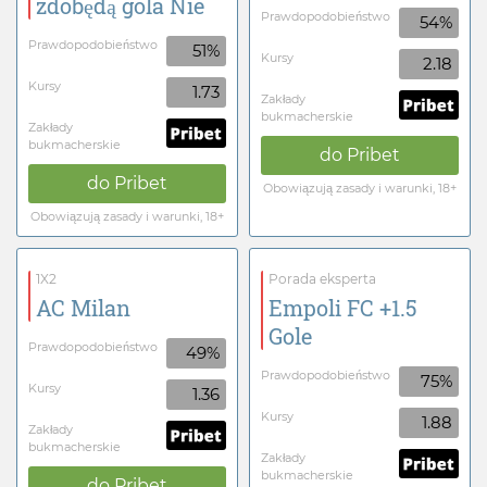
zdobędą gola Nie
Prawdopodobieństwo
54%
Prawdopodobieństwo
51%
Kursy
2.18
Kursy
1.73
Zakłady
bukmacherskie
Zakłady
bukmacherskie
do
Pribet
do
Pribet
Obowiązują zasady i warunki, 18+
Obowiązują zasady i warunki, 18+
1X2
Porada eksperta
AC Milan
Empoli FC +1.5
Gole
Prawdopodobieństwo
49%
Prawdopodobieństwo
75%
Kursy
1.36
Kursy
1.88
Zakłady
bukmacherskie
Zakłady
bukmacherskie
do
Pribet