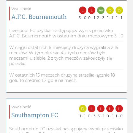
Wydajność
L
L
W
D
D
A.F.C. Bournemouth
3 - 0
0 - 1
2 - 3
1 - 1
1 - 1
Liverpool FC uzyskał następujący wynik przeciwko
A.F.C. Bournemouth w ostatnim dniu meczowym: 3 - 0
W ciągu ostatnich 6 miesięcy drużyna wygrała 5 z 15
meczów. W tym okresie 4 z tych meczów było
meczami u siebie. 2 z tych meczów zakończyły się
porażką.
W ostatnich 15 meczach drużyna strzeliła łącznie 18
goli. To średnio 1.2 gole na mecz.
Wydajność
D
L
L
L
L
Southampton FC
1 - 1
0 - 3
3 - 1
0 - 1
1 - 0
Southampton FC uzyskał następujący wynik przeciwko