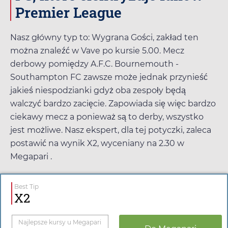
Premier League
Nasz główny typ to: Wygrana Gości, zakład ten
można znaleźć w
Vave
po kursie
5.00
. Mecz
derbowy pomiędzy A.F.C. Bournemouth -
Southampton FC zawsze może jednak przynieść
jakieś niespodzianki gdyż oba zespoły będą
walczyć bardzo zacięcie. Zapowiada się więc bardzo
ciekawy mecz a ponieważ są to derby, wszystko
jest możliwe. Nasz ekspert, dla tej potyczki, zaleca
postawić na wynik X2, wyceniany na
2.30
w
Megapari
.
Best Tip
X2
Najlepsze kursy u
Megapari