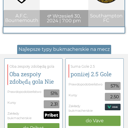
A.F.C.
Southampton
Wrzesień 30,
Bournemouth
FC
2024
|
7:00 pm
Najlepsze typy bukmacherskie na mecz
Oba zespoły zdobędą gola
Suma Gole 2.5
Oba zespoły
poniżej 2.5 Gole
zdobędą gola Nie
Prawdopodobieństwo
57%
Prawdopodobieństwo
51%
Kursy
2.50
Kursy
2.31
Zakłady
bukmacherskie
Zakłady
bukmacherskie
do
Vave