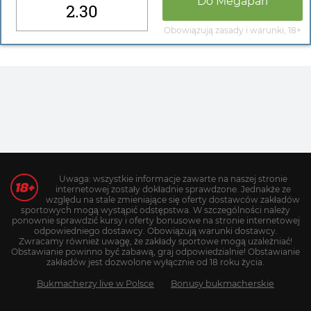
Do
Megapari
2.30
Obowiązują zasady i warunki, 18+
Uwaga: wszystkie informacje zawarte na naszej stronie
internetowej zostały dokładnie sprawdzone. Jednakże ze
względu na stale zmieniające się oferty dostawców zakładów
sportowych mogą wystąpić odstępstwa. W szczególności należy
ponownie sprawdzić kursy i oferty bonusowe na stronie internetowej
odpowiedniego dostawcy. Obowiązują warunki dostawcy.
Zwracamy również uwagę, że zakłady sportowe mogą uzależniać!
Obstawianie powinno być zabawą, graj odpowiedzialnie! Obstawianie
zakładów jest dozwolone wyłącznie od 18 roku życia.
Bukmacherzy live w Polsce
Bonusy bukmacherskie