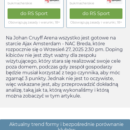
bukmacherskie
bukmacherskie
do
RS Sport
do
RS Sport
Obowiązują zasady i warunki, 18+
Obowiązują zasady i warunki, 18+
Na Johan Cruyff Arena wszystko jest gotowe na
starcie Ajax Amsterdam - NAC Breda, które
rozpocznie się o
Wrzesień 27, 2025 2:30 pm
. Doping
kibiców nie jest zbyt ważny dla zespołu
wizytującego, który stara się realizować swoje cele
poza domem, podczas gdy zespół gospodarzy
będzie musiał korzystać z tego czynnika, aby móc
zgarnąć 3 punkty. Jednak nie jest to oczywiste,
więc wskazane jest, aby przeprowadzić dokładną
analizę, taką jak ta, którą wykonaliśmy i którą
można zobaczyć w tym artykule.
Aktualny trend formy i bezpośrednie porównanie
klubów