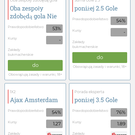
Oba zespoły zdobędą gola
Suma Gole 2.5
Oba zespoły
poniżej 2.5 Gole
zdobędą gola Nie
Prawdopodobieństwo
54%
Prawdopodobieństwo
53%
Kursy
-
Kursy
-
Zakłady
bukmacherskie
Zakłady
bukmacherskie
do
do
Obowiązują zasady i warunki, 18+
Obowiązują zasady i warunki, 18+
1X2
Porada eksperta
Ajax Amsterdam
poniżej 3.5 Gole
Prawdopodobieństwo
Prawdopodobieństwo
54%
76%
Kursy
Kursy
1.27
1.89
Zakłady
Zakłady