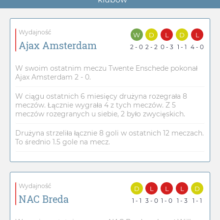
Wydajność
W
D
L
D
L
Ajax Amsterdam
2 - 0
2 - 2
0 - 3
1 - 1
4 - 0
W swoim ostatnim meczu Twente Enschede pokonał
Ajax Amsterdam 2 - 0.
W ciągu ostatnich 6 miesięcy drużyna rozegrała 8
meczów. Łącznie wygrała 4 z tych meczów. Z 5
meczów rozegranych u siebie, 2 było zwycięskich.
Drużyna strzeliła łącznie 8 goli w ostatnich 12 meczach.
To średnio 1.5 gole na mecz.
Wydajność
D
L
L
L
D
NAC Breda
1 - 1
3 - 0
1 - 0
1 - 3
1 - 1