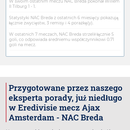
W swoim ostatnim meczu NAC Breda pokonał Willem
II Tilburg 1 - 1.
Statystyki NAC Breda z ostatnich 6 miesięcy pokazują
łącznie zwycięstw, 3 remisy i 4 porażkę(y).
W ostatnich 7 meczach, NAC Breda strzelił łącznie 5
goli, co odpowiada średniemu współczynnikowi 0.71
goli na mecz.
Przygotowane przez naszego
eksperta porady, już niedługo
w Eredivisie mecz Ajax
Amsterdam - NAC Breda