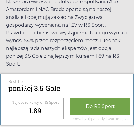
Nasze przewidywania dotyczące spotkania Ajax
Amsterdam i NAC Breda oparte są na naszej
analizie i obejmują zakład na Zwycięstwa
gospodarzy wycenianą na
1.27
w
RS Sport
.
Prawdopodobieństwo wystąpienia takiego wyniku
wynosi 54% przed rozpoczęciem meczu. Jednak
najlepszą radą naszych ekspertów jest opcja
poniżej 3.5 Gole z najlepszym kursem
1.89
na
RS
Sport
.
Best Tip
poniżej 3.5 Gole
Najlepsze kursy u
RS Sport
Do
RS Sport
1.89
Obowiązują zasady i warunki, 18+