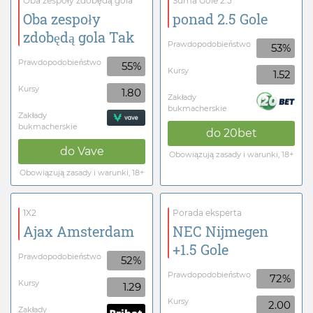
Oba zespoły zdobędą gola
Suma Gole 2.5
Oba zespoły
ponad 2.5 Gole
zdobędą gola Tak
Prawdopodobieństwo
53%
Prawdopodobieństwo
55%
Kursy
1.52
Kursy
1.80
Zakłady
bukmacherskie
Zakłady
bukmacherskie
do
20bet
do
Vave
Obowiązują zasady i warunki, 18+
Obowiązują zasady i warunki, 18+
1X2
Porada eksperta
Ajax Amsterdam
NEC Nijmegen
+1.5 Gole
Prawdopodobieństwo
52%
Prawdopodobieństwo
72%
Kursy
1.29
Kursy
2.00
Zakłady