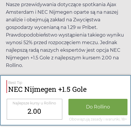
Nasze przewidywania dotyczące spotkania Ajax
Amsterdam i NEC Nijmegen oparte są na naszej
analizie i obejmują zakład na Zwycięstwa
gospodarzy wycenianą na
1.29
w
Pribet
.
Prawdopodobieństwo wystąpienia takiego wyniku
wynosi 52% przed rozpoczęciem meczu. Jednak
najlepszą radą naszych ekspertów jest opcja NEC
Nijmegen +1.5 Gole z najlepszym kursem
2.00
na
Rollino
.
Best Tip
NEC Nijmegen +1.5 Gole
Najlepsze kursy u
Rollino
Do
Rollino
2.00
Obowiązują zasady i warunki, 18+