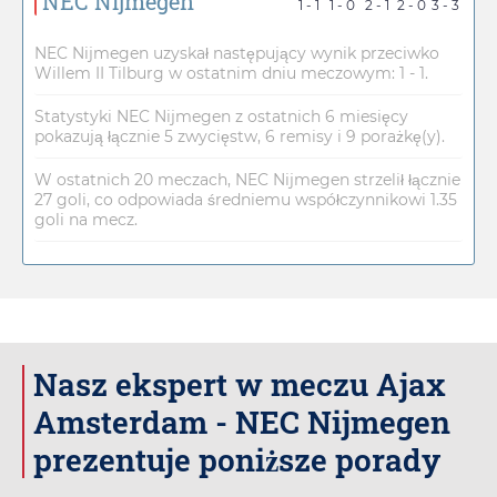
NEC Nijmegen
1 - 1
1 - 0
2 - 1
2 - 0
3 - 3
NEC Nijmegen uzyskał następujący wynik przeciwko
Willem II Tilburg w ostatnim dniu meczowym: 1 - 1.
Statystyki NEC Nijmegen z ostatnich 6 miesięcy
pokazują łącznie 5 zwycięstw, 6 remisy i 9 porażkę(y).
W ostatnich 20 meczach, NEC Nijmegen strzelił łącznie
27 goli, co odpowiada średniemu współczynnikowi 1.35
goli na mecz.
Nasz ekspert w meczu Ajax
Amsterdam - NEC Nijmegen
prezentuje poniższe porady