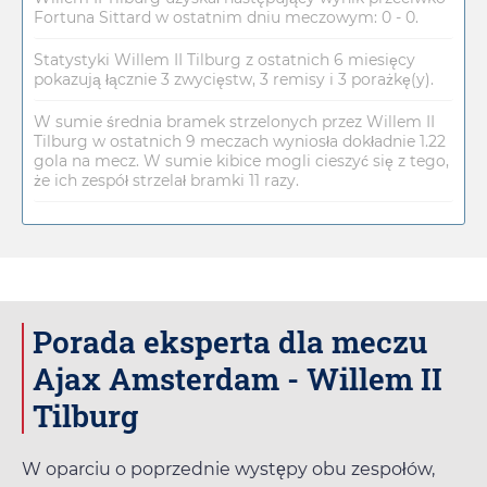
Fortuna Sittard w ostatnim dniu meczowym: 0 - 0.
Statystyki Willem II Tilburg z ostatnich 6 miesięcy
pokazują łącznie 3 zwycięstw, 3 remisy i 3 porażkę(y).
W sumie średnia bramek strzelonych przez Willem II
Tilburg w ostatnich 9 meczach wyniosła dokładnie 1.22
gola na mecz. W sumie kibice mogli cieszyć się z tego,
że ich zespół strzelał bramki 11 razy.
Porada eksperta dla meczu
Ajax Amsterdam - Willem II
Tilburg
W oparciu o poprzednie występy obu zespołów,