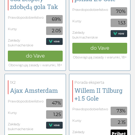
zdobędą gola Tak
Prawdopodobieństwo
70%
Prawdopodobieństwo
69%
Kursy
1.53
Kursy
2.05
Zakłady
bukmacherskie
Zakłady
bukmacherskie
do
Vave
do
Vave
Obowiązują zasady i warunki, 18+
Obowiązują zasady i warunki, 18+
1X2
Porada eksperta
Ajax Amsterdam
Willem II Tilburg
+1.5 Gole
Prawdopodobieństwo
47%
Prawdopodobieństwo
73%
Kursy
1.25
Kursy
2.15
Zakłady
bukmacherskie
Zakłady