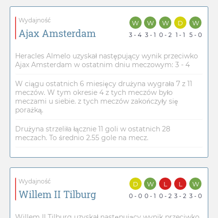
Wydajność
W
W
W
D
W
Ajax Amsterdam
3 - 4
3 - 1
0 - 2
1 - 1
5 - 0
Heracles Almelo uzyskał następujący wynik przeciwko
Ajax Amsterdam w ostatnim dniu meczowym: 3 - 4
W ciągu ostatnich 6 miesięcy drużyna wygrała 7 z 11
meczów. W tym okresie 4 z tych meczów było
meczami u siebie. z tych meczów zakończyły się
porażką.
Drużyna strzeliła łącznie 11 goli w ostatnich 28
meczach. To średnio 2.55 gole na mecz.
Wydajność
D
W
L
L
W
Willem II Tilburg
0 - 0
0 - 1
0 - 2
3 - 2
3 - 0
Willem II Tilburg uzyskał następujący wynik przeciwko