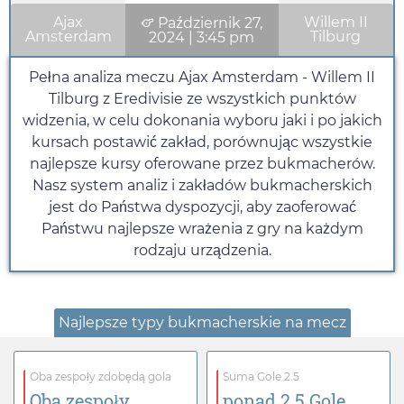
Ajax
Willem II
Październik 27,
Amsterdam
Tilburg
2024
|
3:45 pm
Pełna analiza meczu Ajax Amsterdam - Willem II
Tilburg z Eredivisie ze wszystkich punktów
widzenia, w celu dokonania wyboru jaki i po jakich
kursach postawić zakład, porównując wszystkie
najlepsze kursy oferowane przez bukmacherów.
Nasz system analiz i zakładów bukmacherskich
jest do Państwa dyspozycji, aby zaoferować
Państwu najlepsze wrażenia z gry na każdym
rodzaju urządzenia.
Najlepsze typy bukmacherskie na mecz
Oba zespoły zdobędą gola
Suma Gole 2.5
Oba zespoły
ponad 2.5 Gole