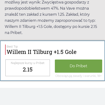
możliwy jest wynik: Zwycięstwa gospodarzy z
prawdopodobieństwem 47%. Na
Vave
można
znaleźć ten zakład z kursem
1.25
. Zakład, który
naszym zdaniem możemy zaproponować to typ:
Willem II Tilburg +1.5 Gole, dostępny po kursie
2.15
na
Pribet
.
Best Tip
Willem II Tilburg +1.5 Gole
Najlepsze kursy u
Pribet
Do
Pribet
2.15
Obowiązują zasady i warunki, 18+