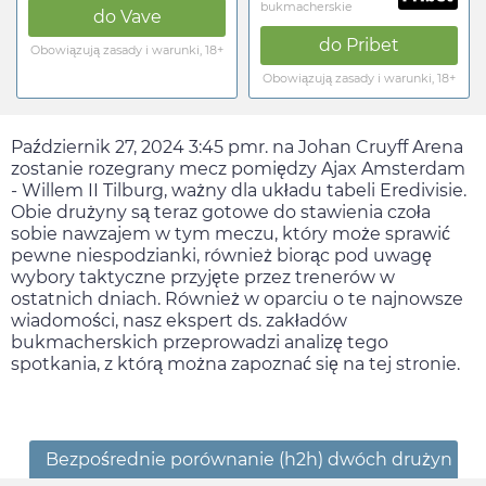
bukmacherskie
do
Vave
do
Pribet
Obowiązują zasady i warunki, 18+
Obowiązują zasady i warunki, 18+
Październik 27, 2024 3:45 pm
r. na Johan Cruyff Arena
zostanie rozegrany mecz pomiędzy Ajax Amsterdam
- Willem II Tilburg, ważny dla układu tabeli Eredivisie.
Obie drużyny są teraz gotowe do stawienia czoła
sobie nawzajem w tym meczu, który może sprawić
pewne niespodzianki, również biorąc pod uwagę
wybory taktyczne przyjęte przez trenerów w
ostatnich dniach. Również w oparciu o te najnowsze
wiadomości, nasz ekspert ds. zakładów
bukmacherskich przeprowadzi analizę tego
spotkania, z którą można zapoznać się na tej stronie.
Bezpośrednie porównanie (h2h) dwóch drużyn