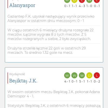
Alanyaspor
0 - 1
1 - 1
4 - 3
1 - 0
0 - 1
Gaziantep F.K. uzyskał następujący wynik przeciwko
Alanyaspor w ostatnim dniu meczowym: 0 - 1
W ciągu ostatnich 6 miesięcy drużyna rozegrała 22
meczów. Łącznie wygrała 8 z tych meczów. Z 5
meczów rozegranych u siebie, 2 było zwycięskich.
Drużyna strzeliła łącznie 22 goli w ostatnich 29
meczach. To średnio 1.32 gole na mecz.
Wydajność
W
W
W
D
L
Beşiktaş J.K.
4 - 1
0 - 1
5 - 1
1 - 1
0 - 2
W swoim ostatnim meczu Beşiktaş J.K. pokonał Adana
Demirspor 4 - 1.
Statystyki Beşiktaş J.K. z ostatnich 6 miesięcy pokazują