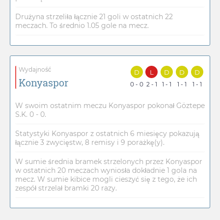
Drużyna strzeliła łącznie 21 goli w ostatnich 22
meczach. To średnio 1.05 gole na mecz.
Wydajność
D
L
D
D
D
Konyaspor
0 - 0
2 - 1
1 - 1
1 - 1
1 - 1
W swoim ostatnim meczu Konyaspor pokonał Göztepe
S.K. 0 - 0.
Statystyki Konyaspor z ostatnich 6 miesięcy pokazują
łącznie 3 zwycięstw, 8 remisy i 9 porażkę(y).
W sumie średnia bramek strzelonych przez Konyaspor
w ostatnich 20 meczach wyniosła dokładnie 1 gola na
mecz. W sumie kibice mogli cieszyć się z tego, że ich
zespół strzelał bramki 20 razy.