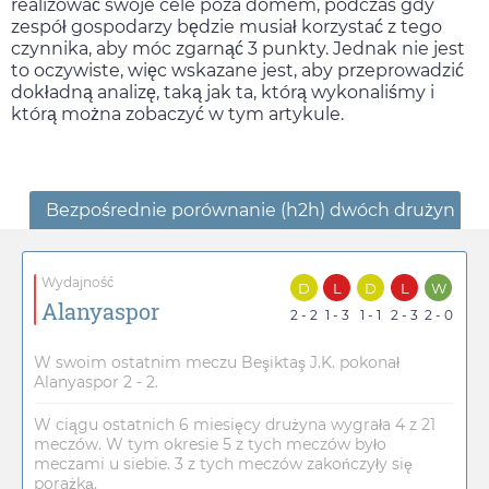
realizować swoje cele poza domem, podczas gdy
zespół gospodarzy będzie musiał korzystać z tego
czynnika, aby móc zgarnąć 3 punkty. Jednak nie jest
to oczywiste, więc wskazane jest, aby przeprowadzić
dokładną analizę, taką jak ta, którą wykonaliśmy i
którą można zobaczyć w tym artykule.
Bezpośrednie porównanie (h2h) dwóch drużyn
Wydajność
D
L
D
L
W
Alanyaspor
2 - 2
1 - 3
1 - 1
2 - 3
2 - 0
W swoim ostatnim meczu Beşiktaş J.K. pokonał
Alanyaspor 2 - 2.
W ciągu ostatnich 6 miesięcy drużyna wygrała 4 z 21
meczów. W tym okresie 5 z tych meczów było
meczami u siebie. 3 z tych meczów zakończyły się
porażką.