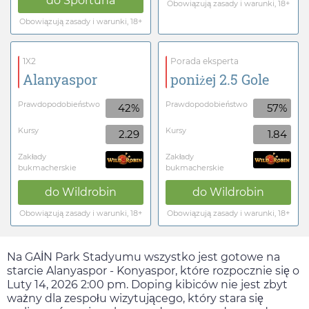
do
Sportuna
Obowiązują zasady i warunki, 18+
Obowiązują zasady i warunki, 18+
1X2
Porada eksperta
Alanyaspor
poniżej 2.5 Gole
Prawdopodobieństwo
Prawdopodobieństwo
42%
57%
Kursy
Kursy
2.29
1.84
Zakłady
Zakłady
bukmacherskie
bukmacherskie
do
Wildrobin
do
Wildrobin
Obowiązują zasady i warunki, 18+
Obowiązują zasady i warunki, 18+
Na GAİN Park Stadyumu wszystko jest gotowe na
starcie Alanyaspor - Konyaspor, które rozpocznie się o
Luty 14, 2026 2:00 pm
. Doping kibiców nie jest zbyt
ważny dla zespołu wizytującego, który stara się