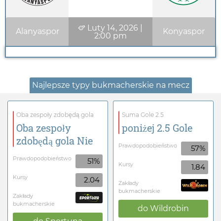
Luty 14, 2026
|
Alanyaspor
Konyaspor
2:00 pm
Najlepsze typy bukmacherskie na mecz
Oba zespoły zdobędą gola
Suma Gole 2.5
Oba zespoły
poniżej 2.5 Gole
zdobędą gola Nie
Prawdopodobieństwo
57%
Prawdopodobieństwo
51%
Kursy
1.84
Kursy
2.04
Zakłady
bukmacherskie
Zakłady
bukmacherskie
do
Wildrobin