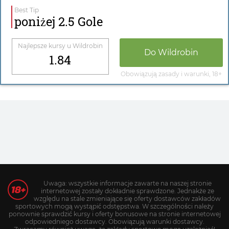
Best Tip
poniżej 2.5 Gole
Najlepsze kursy u
Wildrobin
Do
Wildrobin
1.84
Obowiązują zasady i warunki, 18+
Uwaga: wszystkie informacje zawarte na naszej stronie
internetowej zostały dokładnie sprawdzone. Jednakże ze
względu na stale zmieniające się oferty dostawców zakładów
sportowych mogą wystąpić odstępstwa. W szczególności należy
ponownie sprawdzić kursy i oferty bonusowe na stronie internetowej
odpowiedniego dostawcy. Obowiązują warunki dostawcy.