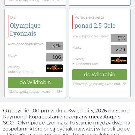
Obowiązują zasady i warunki, 18+
1X2
Porada eksperta
Olympique
ponad 2.5 Gole
Lyonnais
Prawdopodobieństwo
51%
Prawdopodobieństwo
53%
Kursy
2.28
Kursy
1.86
Zakłady
bukmacherskie
Zakłady
bukmacherskie
do
Wildrobin
do
Wildrobin
Obowiązują zasady i warunki, 18+
Obowiązują zasady i warunki, 18+
O godzinie
1:00 pm
w dniu
Kwiecień 5, 2026
na Stade
Raymond-Kopa zostanie rozegrany mecz Angers
SCO - Olympique Lyonnais. To starcie między dwoma
zespołami, które chcą być jak najwyżej w tabeli Ligue
1. Do Państwa dyspozycji jest tutaj kompleksowa