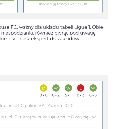
18+
Obowiązują zasady i warunki, 18+
e FC, ważny dla układu tabeli Ligue 1. Obie
 niespodzianki, również biorąc pod uwagę
domości, nasz ekspert ds. zakładów
D
W
W
L
W
0 - 0
0 - 2
5 - 1
0 - 3
0 - 3
ulouse FC pokonał AJ Auxerre 0 - 0.
tatnich 6 miesięcy pokazują łącznie 8 zwycięstw,