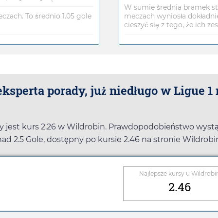
W sumie średnia bramek str
eczach. To średnio 1.05 gole
meczach wyniosła dokładnie
cieszyć się z tego, że ich ze
ksperta porady, już niedługo w Ligue 1
 jest kurs
2.26
w
Wildrobin
. Prawdopodobieństwo wystąp
nad 2.5 Gole, dostępny po kursie
2.46
na stronie
Wildrobi
Najlepsze kursy u
Wildrobi
2.46