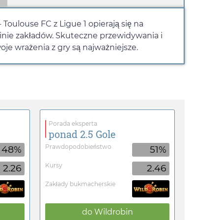
oulouse FC z Ligue 1 opierają się na
inie zakładów. Skuteczne przewidywania i
e wrażenia z gry są najważniejsze.
Porada eksperta
ponad 2.5 Gole
Prawdopodobieństwo
48%
51%
Kursy
2.26
2.46
Zakłady bukmacherskie
do
Wildrobin