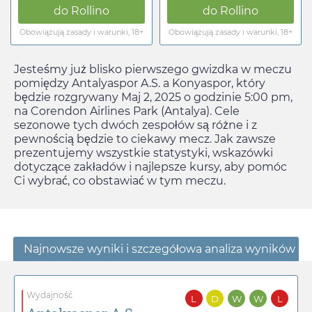
do
Rollino
do
Rollino
Obowiązują zasady i warunki, 18+
Obowiązują zasady i warunki, 18+
Jesteśmy już blisko pierwszego gwizdka w meczu
pomiędzy Antalyaspor A.S. a Konyaspor, który
będzie rozgrywany
Maj 2, 2025
o godzinie
5:00 pm
,
na Corendon Airlines Park (Antalya). Cele
sezonowe tych dwóch zespołów są różne i z
pewnością będzie to ciekawy mecz. Jak zawsze
prezentujemy wszystkie statystyki, wskazówki
dotyczące zakładów i najlepsze kursy, aby pomóc
Ci wybrać, co obstawiać w tym meczu.
Najnowsze wyniki i szczegółowa analiza wyników
Wydajność
L
D
W
W
L