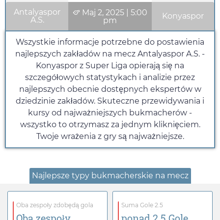
Antalyaspor
Maj 2, 2025
|
5:00
Konyaspor
A.S.
pm
Wszystkie informacje potrzebne do postawienia
najlepszych zakładów na mecz Antalyaspor A.S. -
Konyaspor z Super Liga opierają się na
szczegółowych statystykach i analizie przez
najlepszych obecnie dostępnych ekspertów w
dziedzinie zakładów. Skuteczne przewidywania i
kursy od najważniejszych bukmacherów -
wszystko to otrzymasz za jednym kliknięciem.
Twoje wrażenia z gry są najważniejsze.
Najlepsze typy bukmacherskie na mecz
Oba zespoły zdobędą gola
Suma Gole 2.5
Oba zespoły
ponad 2.5 Gole