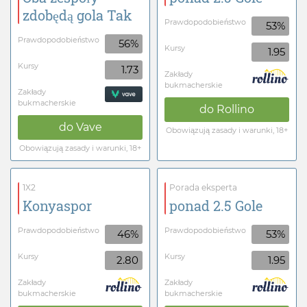
zdobędą gola Tak
Prawdopodobieństwo
53%
Prawdopodobieństwo
56%
Kursy
1.95
Kursy
1.73
Zakłady
bukmacherskie
Zakłady
bukmacherskie
do
Rollino
do
Vave
Obowiązują zasady i warunki, 18+
Obowiązują zasady i warunki, 18+
1X2
Porada eksperta
Konyaspor
ponad 2.5 Gole
Prawdopodobieństwo
Prawdopodobieństwo
46%
53%
Kursy
Kursy
2.80
1.95
Zakłady
Zakłady
bukmacherskie
bukmacherskie