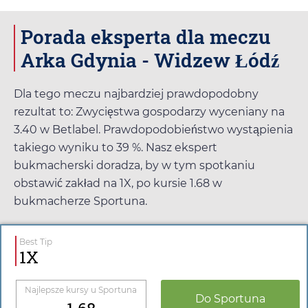
Porada eksperta dla meczu
Arka Gdynia - Widzew Łódź
Dla tego meczu najbardziej prawdopodobny
rezultat to: Zwycięstwa gospodarzy wyceniany na
3.40
w
Betlabel
. Prawdopodobieństwo wystąpienia
takiego wyniku to 39 %. Nasz ekspert
bukmacherski doradza, by w tym spotkaniu
obstawić zakład na 1X, po kursie
1.68
w
bukmacherze
Sportuna
.
Best Tip
1X
Najlepsze kursy u
Sportuna
Do
Sportuna