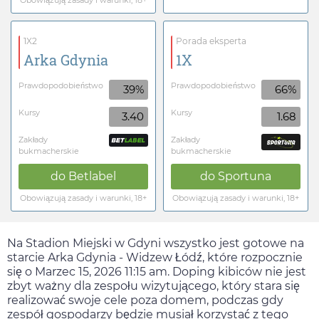
Obowiązują zasady i warunki, 18+
1X2
Porada eksperta
Arka Gdynia
1X
Prawdopodobieństwo
Prawdopodobieństwo
39%
66%
Kursy
Kursy
3.40
1.68
Zakłady
Zakłady
bukmacherskie
bukmacherskie
do
Betlabel
do
Sportuna
Obowiązują zasady i warunki, 18+
Obowiązują zasady i warunki, 18+
Na Stadion Miejski w Gdyni wszystko jest gotowe na
starcie Arka Gdynia - Widzew Łódź, które rozpocznie
się o
Marzec 15, 2026 11:15 am
. Doping kibiców nie jest
zbyt ważny dla zespołu wizytującego, który stara się
realizować swoje cele poza domem, podczas gdy
zespół gospodarzy będzie musiał korzystać z tego