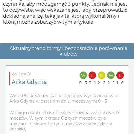
czynnika, aby móc zgarnąć 3 punkty. Jednak nie jest
to oczywiste, więc wskazane jest, aby przeprowadzić
dokładną analizę, taką jak ta, którą wykonaliśmy i
którą można zobaczyć w tym artykule.
Aktualny trend formy i bezpośrednie porównanie
klubów
Wydajność
W
L
D
W
L
Arka Gdynia
0 - 3
3 - 1
2 - 2
2 - 1
1 - 0
Wisła Płock SA uzyskał następujący wynik przeciwko
Arka Gdynia w ostatnim dniu meczowym: 0 - 3
W ciągu ostatnich 6 miesięcy drużyna wygrała 6 z 17
meczów. W tym okresie 6 z tych meczów było
meczami u siebie. 1 z tych meczów zakończyły się
porażką.