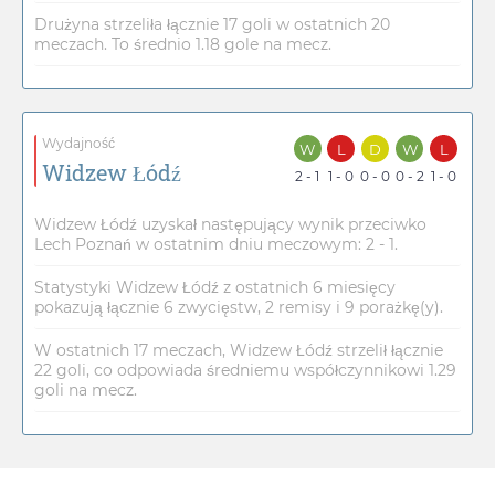
Drużyna strzeliła łącznie 17 goli w ostatnich 20
meczach. To średnio 1.18 gole na mecz.
Wydajność
W
L
D
W
L
Widzew Łódź
2 - 1
1 - 0
0 - 0
0 - 2
1 - 0
Widzew Łódź uzyskał następujący wynik przeciwko
Lech Poznań w ostatnim dniu meczowym: 2 - 1.
Statystyki Widzew Łódź z ostatnich 6 miesięcy
pokazują łącznie 6 zwycięstw, 2 remisy i 9 porażkę(y).
W ostatnich 17 meczach, Widzew Łódź strzelił łącznie
22 goli, co odpowiada średniemu współczynnikowi 1.29
goli na mecz.