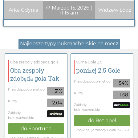
Marzec 15, 2026
|
Arka Gdynia
Widzew Łódź
11:15 am
Najlepsze typy bukmacherskie na mecz
Oba zespoły zdobędą gola
Suma Gole 2.5
Oba zespoły
poniżej 2.5 Gole
zdobędą gola Tak
Prawdopodobieństwo
54%
Prawdopodobieństwo
51%
Kursy
1.68
Kursy
2.04
Zakłady
bukmacherskie
Zakłady
bukmacherskie
do
Betlabel
do
Sportuna
Obowiązują zasady i warunki, 18+