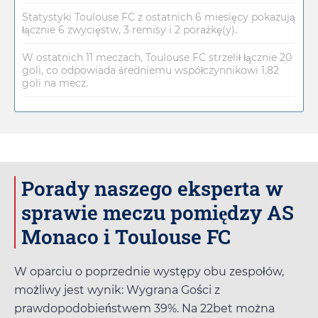
Statystyki Toulouse FC z ostatnich 6 miesięcy pokazują
łącznie 6 zwycięstw, 3 remisy i 2 porażkę(y).
W ostatnich 11 meczach, Toulouse FC strzelił łącznie 20
goli, co odpowiada średniemu współczynnikowi 1.82
goli na mecz.
Porady naszego eksperta w
sprawie meczu pomiędzy AS
Monaco i Toulouse FC
W oparciu o poprzednie występy obu zespołów,
możliwy jest wynik: Wygrana Gości z
prawdopodobieństwem 39%. Na
22bet
można