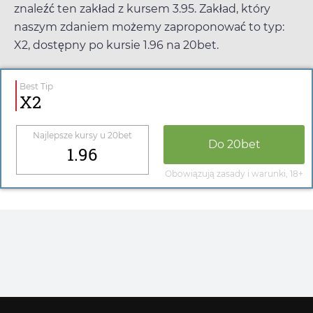
znaleźć ten zakład z kursem
3.95
. Zakład, który
naszym zdaniem możemy zaproponować to typ:
X2, dostępny po kursie
1.96
na
20bet
.
Best Tip
X2
Najlepsze kursy u
20bet
Do
20bet
1.96
Obowiązują zasady i warunki, 18+