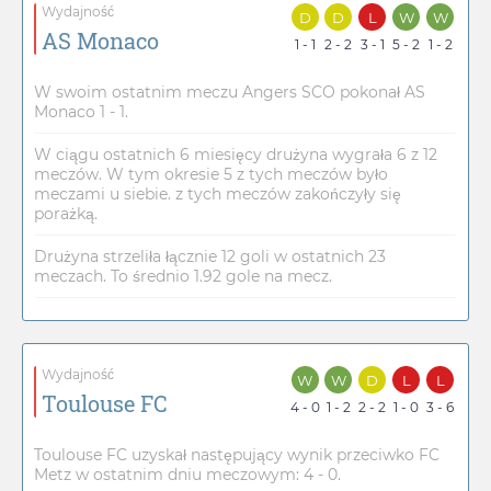
Wydajność
D
D
L
W
W
AS Monaco
1 - 1
2 - 2
3 - 1
5 - 2
1 - 2
W swoim ostatnim meczu Angers SCO pokonał AS
Monaco 1 - 1.
W ciągu ostatnich 6 miesięcy drużyna wygrała 6 z 12
meczów. W tym okresie 5 z tych meczów było
meczami u siebie. z tych meczów zakończyły się
porażką.
Drużyna strzeliła łącznie 12 goli w ostatnich 23
meczach. To średnio 1.92 gole na mecz.
Wydajność
W
W
D
L
L
Toulouse FC
4 - 0
1 - 2
2 - 2
1 - 0
3 - 6
Toulouse FC uzyskał następujący wynik przeciwko FC
Metz w ostatnim dniu meczowym: 4 - 0.