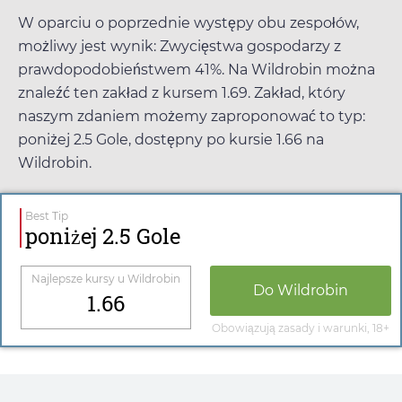
W oparciu o poprzednie występy obu zespołów,
możliwy jest wynik: Zwycięstwa gospodarzy z
prawdopodobieństwem 41%. Na
Wildrobin
można
znaleźć ten zakład z kursem
1.69
. Zakład, który
naszym zdaniem możemy zaproponować to typ:
poniżej 2.5 Gole, dostępny po kursie
1.66
na
Wildrobin
.
Best Tip
poniżej 2.5 Gole
Najlepsze kursy u
Wildrobin
Do
Wildrobin
1.66
Obowiązują zasady i warunki, 18+