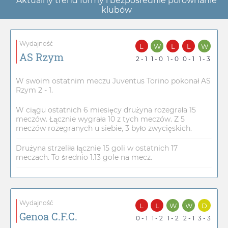
Aktualny trend formy i bezpośrednie porównanie
klubów
Wydajność
L
W
L
L
W
AS Rzym
2 - 1
1 - 0
1 - 0
0 - 1
1 - 3
W swoim ostatnim meczu Juventus Torino pokonał AS
Rzym 2 - 1.
W ciągu ostatnich 6 miesięcy drużyna rozegrała 15
meczów. Łącznie wygrała 10 z tych meczów. Z 5
meczów rozegranych u siebie, 3 było zwycięskich.
Drużyna strzeliła łącznie 15 goli w ostatnich 17
meczach. To średnio 1.13 gole na mecz.
Wydajność
L
L
W
W
D
Genoa C.F.C.
0 - 1
1 - 2
1 - 2
2 - 1
3 - 3