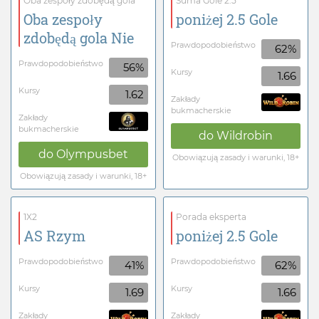
Oba zespoły zdobędą gola
Suma Gole 2.5
Oba zespoły
poniżej 2.5 Gole
zdobędą gola Nie
Prawdopodobieństwo
62%
Prawdopodobieństwo
56%
Kursy
1.66
Kursy
1.62
Zakłady
bukmacherskie
Zakłady
bukmacherskie
do
Wildrobin
do
Olympusbet
Obowiązują zasady i warunki, 18+
Obowiązują zasady i warunki, 18+
1X2
Porada eksperta
AS Rzym
poniżej 2.5 Gole
Prawdopodobieństwo
Prawdopodobieństwo
41%
62%
Kursy
Kursy
1.69
1.66
Zakłady
Zakłady