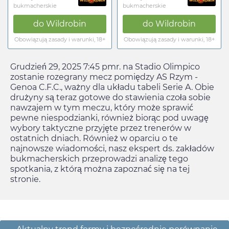
bukmacherskie
bukmacherskie
do
Wildrobin
do
Wildrobin
Obowiązują zasady i warunki, 18+
Obowiązują zasady i warunki, 18+
Grudzień 29, 2025 7:45 pm
r. na Stadio Olimpico
zostanie rozegrany mecz pomiędzy AS Rzym -
Genoa C.F.C., ważny dla układu tabeli Serie A. Obie
drużyny są teraz gotowe do stawienia czoła sobie
nawzajem w tym meczu, który może sprawić
pewne niespodzianki, również biorąc pod uwagę
wybory taktyczne przyjęte przez trenerów w
ostatnich dniach. Również w oparciu o te
najnowsze wiadomości, nasz ekspert ds. zakładów
bukmacherskich przeprowadzi analizę tego
spotkania, z którą można zapoznać się na tej
stronie.