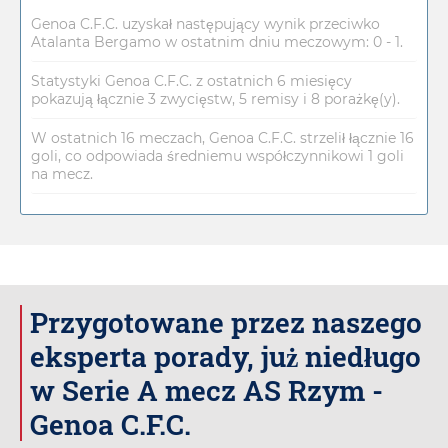
Genoa C.F.C. uzyskał następujący wynik przeciwko
Atalanta Bergamo w ostatnim dniu meczowym: 0 - 1.
Statystyki Genoa C.F.C. z ostatnich 6 miesięcy
pokazują łącznie 3 zwycięstw, 5 remisy i 8 porażkę(y).
W ostatnich 16 meczach, Genoa C.F.C. strzelił łącznie 16
goli, co odpowiada średniemu współczynnikowi 1 goli
na mecz.
Przygotowane przez naszego
eksperta porady, już niedługo
w Serie A mecz AS Rzym -
Genoa C.F.C.