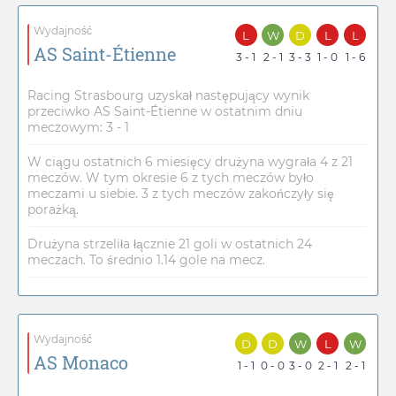
Wydajność
L
W
D
L
L
AS Saint-Étienne
3 - 1
2 - 1
3 - 3
1 - 0
1 - 6
Racing Strasbourg uzyskał następujący wynik
przeciwko AS Saint-Étienne w ostatnim dniu
meczowym: 3 - 1
W ciągu ostatnich 6 miesięcy drużyna wygrała 4 z 21
meczów. W tym okresie 6 z tych meczów było
meczami u siebie. 3 z tych meczów zakończyły się
porażką.
Drużyna strzeliła łącznie 21 goli w ostatnich 24
meczach. To średnio 1.14 gole na mecz.
Wydajność
D
D
W
L
W
AS Monaco
1 - 1
0 - 0
3 - 0
2 - 1
2 - 1