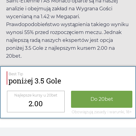
Saint-Étienne i AS Monaco oparte są na naszej
analizie i obejmują zakład na Wygrana Gości
wycenianą na
1.42
w
Megapari
.
Prawdopodobieństwo wystąpienia takiego wyniku
wynosi 55% przed rozpoczęciem meczu. Jednak
najlepszą radą naszych ekspertów jest opcja
poniżej 3.5 Gole z najlepszym kursem
2.00
na
20bet
.
Best Tip
poniżej 3.5 Gole
Najlepsze kursy u
20bet
Do
20bet
2.00
Obowiązują zasady i warunki, 18+