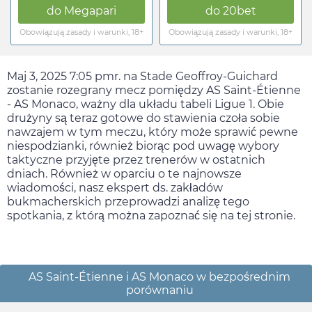
do
Megapari
do
20bet
Obowiązują zasady i warunki, 18+
Obowiązują zasady i warunki, 18+
Maj 3, 2025 7:05 pm
r. na Stade Geoffroy-Guichard
zostanie rozegrany mecz pomiędzy AS Saint-Étienne
- AS Monaco, ważny dla układu tabeli Ligue 1. Obie
drużyny są teraz gotowe do stawienia czoła sobie
nawzajem w tym meczu, który może sprawić pewne
niespodzianki, również biorąc pod uwagę wybory
taktyczne przyjęte przez trenerów w ostatnich
dniach. Również w oparciu o te najnowsze
wiadomości, nasz ekspert ds. zakładów
bukmacherskich przeprowadzi analizę tego
spotkania, z którą można zapoznać się na tej stronie.
AS Saint-Étienne i AS Monaco w bezpośrednim
porównaniu