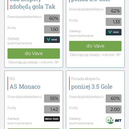
zdobędą gola Tak
Prawdopodobieństwo
62%
Prawdopodobieństwo
60%
Kursy
1.33
Kursy
1.50
Zakłady
bukmacherskie
Zakłady
bukmacherskie
do
Vave
do
Vave
Obowiązują zasady i warunki, 18+
Obowiązują zasady i warunki, 18+
1X2
Porada eksperta
AS Monaco
poniżej 3.5 Gole
Prawdopodobieństwo
Prawdopodobieństwo
55%
60%
Kursy
Kursy
1.42
2.00
Zakłady
Zakłady
bukmacherskie
bukmacherskie