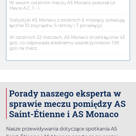
W swoim ostatnim meczu AS Monaco pokonał Le
Havre A.C. 1 - 1.
Statystyki AS Monaco z ostatnich 6 miesięcy pokazują
łącznie 10 zwycięstw, 5 remisy i 7 porażkę(y).
W ostatnich 22 meczach, AS Monaco strzelił łącznie 43
goli, co odpowiada średniemu współczynnikowi 1.95
goli na mecz.
Porady naszego eksperta w
sprawie meczu pomiędzy AS
Saint-Étienne i AS Monaco
Nasze przewidywania dotyczące spotkania AS