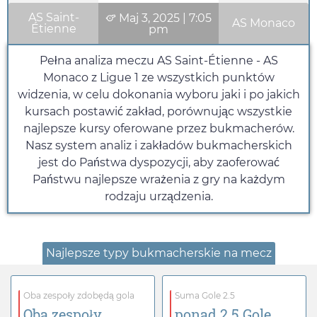
AS Saint-
Maj 3, 2025
|
7:05
AS Monaco
Étienne
pm
Pełna analiza meczu AS Saint-Étienne - AS
Monaco z Ligue 1 ze wszystkich punktów
widzenia, w celu dokonania wyboru jaki i po jakich
kursach postawić zakład, porównując wszystkie
najlepsze kursy oferowane przez bukmacherów.
Nasz system analiz i zakładów bukmacherskich
jest do Państwa dyspozycji, aby zaoferować
Państwu najlepsze wrażenia z gry na każdym
rodzaju urządzenia.
Najlepsze typy bukmacherskie na mecz
Oba zespoły zdobędą gola
Suma Gole 2.5
Oba zespoły
ponad 2.5 Gole