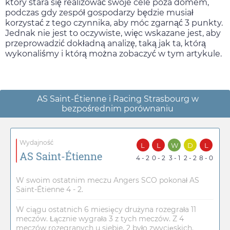
który stara się realizować swoje cele poza domem,
podczas gdy zespół gospodarzy będzie musiał
korzystać z tego czynnika, aby móc zgarnąć 3 punkty.
Jednak nie jest to oczywiste, więc wskazane jest, aby
przeprowadzić dokładną analizę, taką jak ta, którą
wykonaliśmy i którą można zobaczyć w tym artykule.
AS Saint-Étienne i Racing Strasbourg w
bezpośrednim porównaniu
Wydajność
L
L
W
D
L
AS Saint-Étienne
4 - 2
0 - 2
3 - 1
2 - 2
8 - 0
W swoim ostatnim meczu Angers SCO pokonał AS
Saint-Étienne 4 - 2.
W ciągu ostatnich 6 miesięcy drużyna rozegrała 11
meczów. Łącznie wygrała 3 z tych meczów. Z 4
meczów rozegranych u siebie, 2 było zwycięskich.