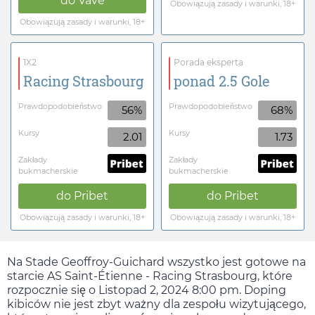
do
Vave
Obowiązują zasady i warunki, 18+
Obowiązują zasady i warunki, 18+
1X2
Porada eksperta
Racing Strasbourg
ponad 2.5 Gole
Prawdopodobieństwo
Prawdopodobieństwo
56%
68%
Kursy
Kursy
2.01
1.73
Zakłady
Zakłady
bukmacherskie
bukmacherskie
do
Pribet
do
Pribet
Obowiązują zasady i warunki, 18+
Obowiązują zasady i warunki, 18+
Na Stade Geoffroy-Guichard wszystko jest gotowe na
starcie AS Saint-Étienne - Racing Strasbourg, które
rozpocznie się o
Listopad 2, 2024 8:00 pm
. Doping
kibiców nie jest zbyt ważny dla zespołu wizytującego,