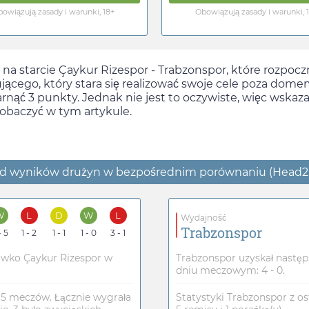
owiązują zasady i warunki, 18+
Obowiązują zasady i warunki, 
 na starcie Çaykur Rizespor - Trabzonspor, które rozpocz
tującego, który stara się realizować swoje cele poza do
rnąć 3 punkty. Jednak nie jest to oczywiste, więc wskaza
zobaczyć w tym artykule.
d wyników drużyn w bezpośrednim porównaniu (Head
W
L
D
W
L
Wydajność
Trabzonspor
- 5
1 - 2
1 - 1
1 - 0
3 - 1
ciwko Çaykur Rizespor w
Trabzonspor uzyskał następ
dniu meczowym: 4 - 0.
15 meczów. Łącznie wygrała
Statystyki Trabzonspor z os