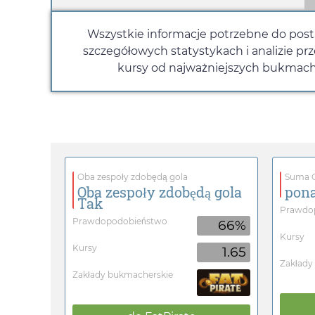
Wszystkie informacje potrzebne do posta
szczegółowych statystykach i analizie p
kursy od najważniejszych bukmache
Oba zespoły zdobędą gola
Suma G
Oba zespoły zdobędą gola
pona
Tak
Prawdo
Prawdopodobieństwo
66%
Kursy
Kursy
1.65
Zakłady
Zakłady bukmacherskie