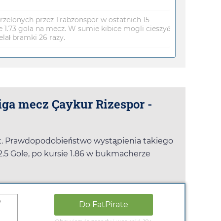
zelonych przez Trabzonspor w ostatnich 15
 1.73 gola na mecz. W sumie kibice mogli cieszyć
zelał bramki 26 razy.
iga mecz Çaykur Rizespor -
t
. Prawdopodobieństwo wystąpienia takiego
.5 Gole, po kursie
1.86
w bukmacherze
e
Do
FatPirate