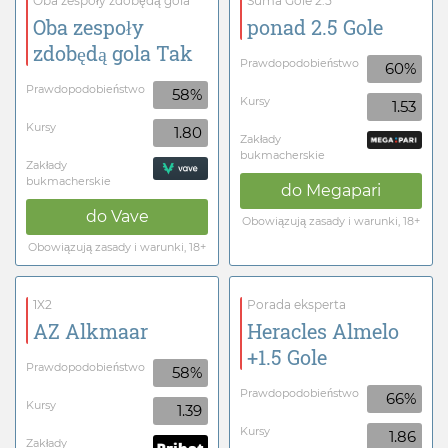
Oba zespoły zdobędą gola
Suma Gole 2.5
Oba zespoły
ponad 2.5 Gole
zdobędą gola Tak
Prawdopodobieństwo
60%
Prawdopodobieństwo
58%
Kursy
1.53
Kursy
1.80
Zakłady
bukmacherskie
Zakłady
bukmacherskie
do
Megapari
do
Vave
Obowiązują zasady i warunki, 18+
Obowiązują zasady i warunki, 18+
1X2
Porada eksperta
AZ Alkmaar
Heracles Almelo
+1.5 Gole
Prawdopodobieństwo
58%
Prawdopodobieństwo
66%
Kursy
1.39
Kursy
1.86
Zakłady