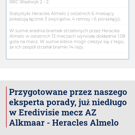
RKC Waalwijk 2 - 2.
Statystyki Heracles Almelo z ostatnich 6 miesięcy
pokazują łącznie 3 zwycięstw, 4 remisy i 6 porażkę(y).
W sumie średnia bramek strzelonych przez Heracles
Almelo w ostatnich 13 meczach wyniosła dokładnie 1.08
gola na mecz. W sumie kibice mogli cieszyć się z tego,
że ich zespół strzelał bramki 14 razy.
Przygotowane przez naszego
eksperta porady, już niedługo
w Eredivisie mecz AZ
Alkmaar - Heracles Almelo