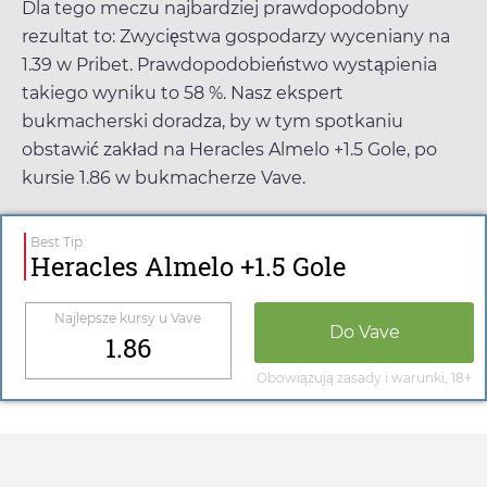
Dla tego meczu najbardziej prawdopodobny
rezultat to: Zwycięstwa gospodarzy wyceniany na
1.39
w
Pribet
. Prawdopodobieństwo wystąpienia
takiego wyniku to 58 %. Nasz ekspert
bukmacherski doradza, by w tym spotkaniu
obstawić zakład na Heracles Almelo +1.5 Gole, po
kursie
1.86
w bukmacherze
Vave
.
Best Tip
Heracles Almelo +1.5 Gole
Najlepsze kursy u
Vave
Do
Vave
1.86
Obowiązują zasady i warunki, 18+