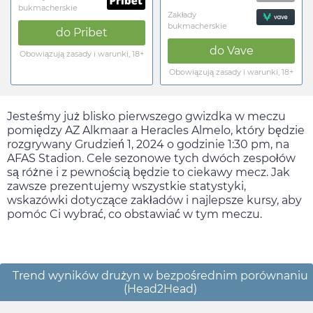
bukmacherskie
Zakłady
bukmacherskie
do
Pribet
do
Vave
Obowiązują zasady i warunki, 18+
Obowiązują zasady i warunki, 18+
Jesteśmy już blisko pierwszego gwizdka w meczu
pomiędzy AZ Alkmaar a Heracles Almelo, który będzie
rozgrywany
Grudzień 1, 2024
o godzinie
1:30 pm
, na
AFAS Stadion. Cele sezonowe tych dwóch zespołów
są różne i z pewnością będzie to ciekawy mecz. Jak
zawsze prezentujemy wszystkie statystyki,
wskazówki dotyczące zakładów i najlepsze kursy, aby
pomóc Ci wybrać, co obstawiać w tym meczu.
Trend wyników drużyn w bezpośrednim porównaniu
(Head2Head)