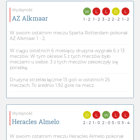
Wydajność
W
L
L
D
L
AZ Alkmaar
1 - 2
1 - 2
3 - 2
2 - 2
1 - 2
W swoim ostatnim meczu Sparta Rotterdam pokonał
AZ Alkmaar 1 - 2.
W ciągu ostatnich 6 miesięcy drużyna wygrała 6 z 13
meczów. W tym okresie 5 z tych meczów było
meczami u siebie. 3 z tych meczów zakończyły się
porażką.
Drużyna strzeliła łącznie 13 goli w ostatnich 25
meczach. To średnio 1.92 gole na mecz.
Wydajność
D
L
W
L
L
Heracles Almelo
2 - 2
1 - 0
2 - 0
5 - 0
3 - 4
W swoim ostatnim meczu Heracles Almelo pokonał