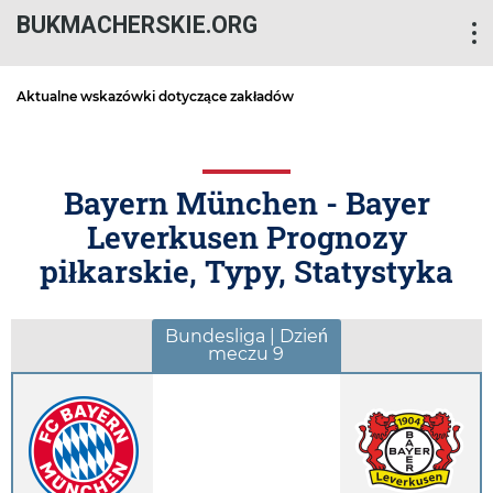
BUKMACHERSKIE.ORG
Aktualne wskazówki dotyczące zakładów
Bayern München - Bayer
Leverkusen Prognozy
piłkarskie, Typy, Statystyka
Bundesliga | Dzień
meczu 9