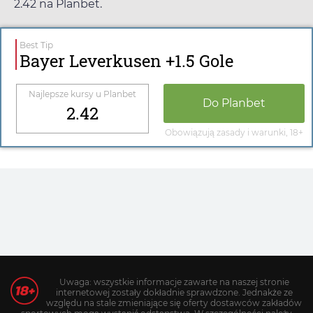
2.42
na
Planbet
.
Best Tip
Bayer Leverkusen +1.5 Gole
Najlepsze kursy u
Planbet
Do
Planbet
2.42
Obowiązują zasady i warunki, 18+
Uwaga: wszystkie informacje zawarte na naszej stronie
internetowej zostały dokładnie sprawdzone. Jednakże ze
względu na stale zmieniające się oferty dostawców zakładów