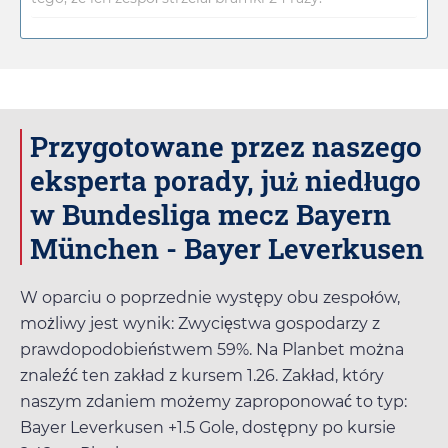
Przygotowane przez naszego
eksperta porady, już niedługo
w Bundesliga mecz Bayern
München - Bayer Leverkusen
W oparciu o poprzednie występy obu zespołów,
możliwy jest wynik: Zwycięstwa gospodarzy z
prawdopodobieństwem 59%. Na
Planbet
można
znaleźć ten zakład z kursem
1.26
. Zakład, który
naszym zdaniem możemy zaproponować to typ:
Bayer Leverkusen +1.5 Gole, dostępny po kursie