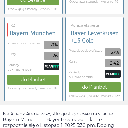
do
Betlabel
Obowiązują zasady i warunki, 18+
Obowiązują zasady i warunki, 18+
1X2
Porada eksperta
Bayern München
Bayer Leverkusen
+1.5 Gole
Prawdopodobieństwo
59%
Prawdopodobieństwo
57%
Kursy
1.26
Kursy
2.42
Zakłady
bukmacherskie
Zakłady
bukmacherskie
do
Planbet
do
Planbet
Obowiązują zasady i warunki, 18+
Obowiązują zasady i warunki, 18+
Na Allianz Arena wszystko jest gotowe na starcie
Bayern München - Bayer Leverkusen, które
rozpocznie się o
Listopad 1, 2025 5:30 pm
. Doping