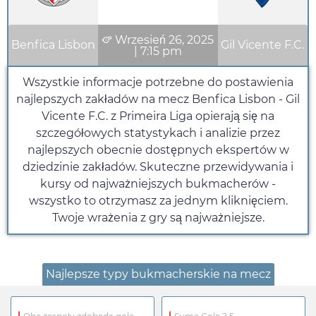
Wrzesień 26, 2025
Benfica Lisbon
Gil Vicente F.C.
|
7:15 pm
Wszystkie informacje potrzebne do postawienia
najlepszych zakładów na mecz Benfica Lisbon - Gil
Vicente F.C. z Primeira Liga opierają się na
szczegółowych statystykach i analizie przez
najlepszych obecnie dostępnych ekspertów w
dziedzinie zakładów. Skuteczne przewidywania i
kursy od najważniejszych bukmacherów -
wszystko to otrzymasz za jednym kliknięciem.
Twoje wrażenia z gry są najważniejsze.
Najlepsze typy bukmacherskie na mecz