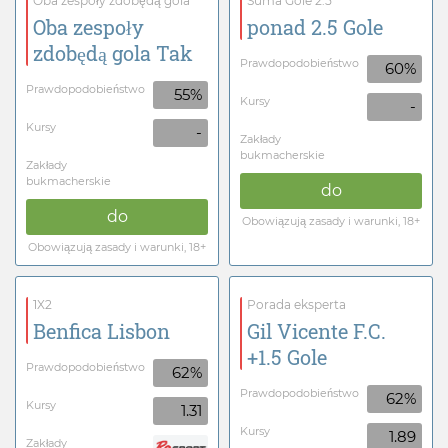
Oba zespoły zdobędą gola
Suma Gole 2.5
Oba zespoły
ponad 2.5 Gole
zdobędą gola Tak
Prawdopodobieństwo
60%
Prawdopodobieństwo
55%
Kursy
-
Kursy
-
Zakłady
bukmacherskie
Zakłady
bukmacherskie
do
do
Obowiązują zasady i warunki, 18+
Obowiązują zasady i warunki, 18+
1X2
Porada eksperta
Benfica Lisbon
Gil Vicente F.C.
+1.5 Gole
Prawdopodobieństwo
62%
Prawdopodobieństwo
62%
Kursy
1.31
Kursy
1.89
Zakłady