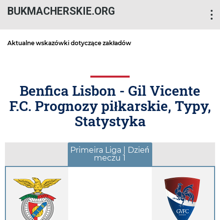
BUKMACHERSKIE.ORG
Aktualne wskazówki dotyczące zakładów
Benfica Lisbon - Gil Vicente
F.C. Prognozy piłkarskie, Typy,
Statystyka
Primeira Liga | Dzień
meczu 1