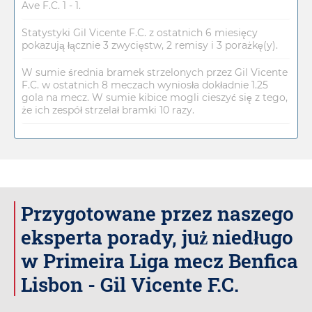
Ave F.C. 1 - 1.
Statystyki Gil Vicente F.C. z ostatnich 6 miesięcy
pokazują łącznie 3 zwycięstw, 2 remisy i 3 porażkę(y).
W sumie średnia bramek strzelonych przez Gil Vicente
F.C. w ostatnich 8 meczach wyniosła dokładnie 1.25
gola na mecz. W sumie kibice mogli cieszyć się z tego,
że ich zespół strzelał bramki 10 razy.
Przygotowane przez naszego
eksperta porady, już niedługo
w Primeira Liga mecz Benfica
Lisbon - Gil Vicente F.C.