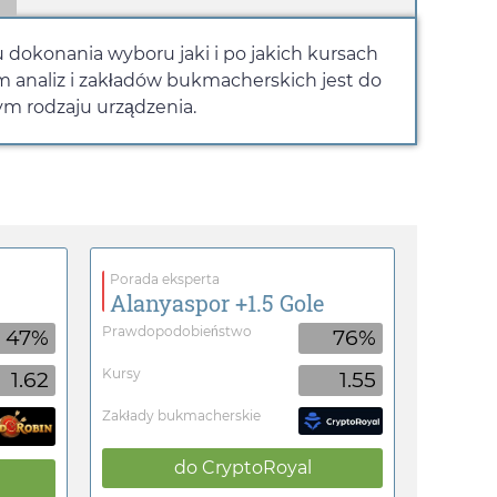
u dokonania wyboru jaki i po jakich kursach
 analiz i zakładów bukmacherskich jest do
ym rodzaju urządzenia.
Porada eksperta
Alanyaspor +1.5 Gole
Prawdopodobieństwo
47%
76%
Kursy
1.62
1.55
Zakłady bukmacherskie
do
CryptoRoyal