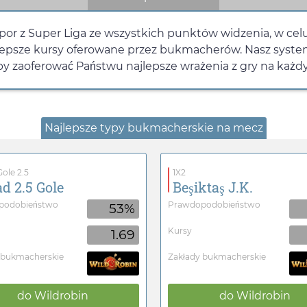
spor z Super Liga ze wszystkich punktów widzenia, w cel
jlepsze kursy oferowane przez bukmacherów. Nasz system
by zaoferować Państwu najlepsze wrażenia z gry na każd
Najlepsze typy bukmacherskie na mecz
ole 2.5
1X2
d 2.5 Gole
Beşiktaş J.K.
podobieństwo
Prawdopodobieństwo
53%
Kursy
1.69
 bukmacherskie
Zakłady bukmacherskie
do
Wildrobin
do
Wildrobin