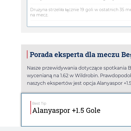
Drużyna strzeliła łącznie 19 goli w ostatnich 35 m
na mecz.
Porada eksperta dla meczu Beş
Nasze przewidywania dotyczące spotkania Beş
wycenianą na
1.62
w
Wildrobin
. Prawdopodob
naszych ekspertów jest opcja Alanyaspor +1
Best Tip
Alanyaspor +1.5 Gole