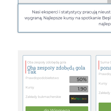
Nasi eksperci i statystycy pracują nieu
wygraną. Najlepsze kursy na spotkanie Beşi
najlep
Oba zespoły zdobędą gola
Suma G
Oba zespoły zdobędą gola
pona
Tak
Prawdo
Prawdopodobieństwo
50%
Kursy
Kursy
1.90
Zakłady
Zakłady bukmacherskie
do
Winmega