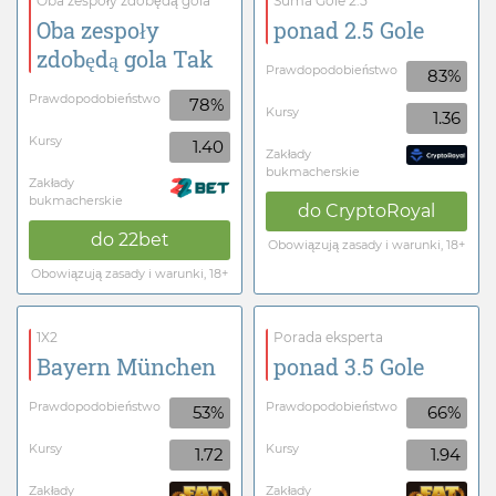
Oba zespoły zdobędą gola
Suma Gole 2.5
Oba zespoły
ponad 2.5 Gole
zdobędą gola Tak
Prawdopodobieństwo
83%
Prawdopodobieństwo
78%
Kursy
1.36
Kursy
1.40
Zakłady
bukmacherskie
Zakłady
bukmacherskie
do
CryptoRoyal
do
22bet
Obowiązują zasady i warunki, 18+
Obowiązują zasady i warunki, 18+
1X2
Porada eksperta
Bayern München
ponad 3.5 Gole
Prawdopodobieństwo
Prawdopodobieństwo
53%
66%
Kursy
Kursy
1.72
1.94
Zakłady
Zakłady