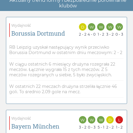
Aktualny trend formy i bezpośrednie porównanie
klubów
Wydajność
D
W
W
W
W
Borussia Dortmund
2 - 2
4 - 0
1 - 2
3 - 2
0 - 3
RB Leipzig uzyskał następujący wynik przeciwko
Borussia Dortmund w ostatnim dniu meczowym: 2 - 2
W ciągu ostatnich 6 miesięcy drużyna rozegrała 22
meczów. Łącznie wygrała 15 z tych meczów. Z 5
meczów rozegranych u siebie, 5 było zwycięskich.
W ostatnich 22 meczach drużyna strzeliła łącznie 46
goli. To średnio 2.09 gole na mecz.
Wydajność
W
W
W
D
L
Bayern München
3 - 2
0 - 3
5 - 1
2 - 2
1 - 2