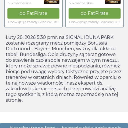
bukmacherskie
bukmacherskie
do
FatPirate
do
FatPirate
Obowiązują zasady i warunki, 18+
Obowiązują zasady i warunki, 18+
Luty 28, 2026 5:30 pm
r. na SIGNAL IDUNA PARK
zostanie rozegrany mecz pomiędzy Borussia
Dortmund - Bayern München, ważny dla układu
tabeli Bundesliga. Obie drużyny są teraz gotowe
do stawienia czoła sobie nawzajem w tym meczu,
który może sprawić pewne niespodzianki, również
biorąc pod uwagę wybory taktyczne przyjęte przez
trenerów w ostatnich dniach. Również w oparciu o
te najnowsze wiadomości, nasz ekspert ds.
zakładów bukmacherskich przeprowadzi analizę
tego spotkania, z którą można zapoznać się na tej
stronie.