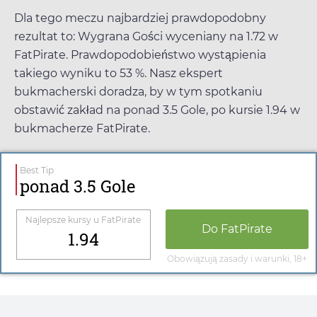
Dla tego meczu najbardziej prawdopodobny
rezultat to: Wygrana Gości wyceniany na
1.72
w
FatPirate
. Prawdopodobieństwo wystąpienia
takiego wyniku to 53 %. Nasz ekspert
bukmacherski doradza, by w tym spotkaniu
obstawić zakład na ponad 3.5 Gole, po kursie
1.94
w
bukmacherze
FatPirate
.
Best Tip
ponad 3.5 Gole
Najlepsze kursy u
FatPirate
Do
FatPirate
1.94
Obowiązują zasady i warunki, 18+