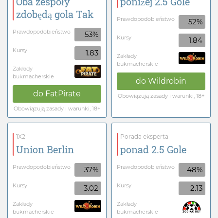
Oba zespoły
poniżej 2.5 Gole
zdobędą gola Tak
Prawdopodobieństwo
52%
Prawdopodobieństwo
53%
Kursy
1.84
Kursy
1.83
Zakłady
bukmacherskie
Zakłady
bukmacherskie
do
Wildrobin
do
FatPirate
Obowiązują zasady i warunki, 18+
Obowiązują zasady i warunki, 18+
1X2
Porada eksperta
Union Berlin
ponad 2.5 Gole
Prawdopodobieństwo
Prawdopodobieństwo
37%
48%
Kursy
Kursy
3.02
2.13
Zakłady
Zakłady
bukmacherskie
bukmacherskie