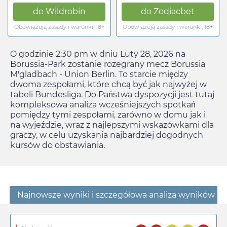
do
Wildrobin
do
Zodiacbet
Obowiązują zasady i warunki, 18+
Obowiązują zasady i warunki, 18+
O godzinie
2:30 pm
w dniu
Luty 28, 2026
na
Borussia-Park zostanie rozegrany mecz Borussia
M'gladbach - Union Berlin. To starcie między
dwoma zespołami, które chcą być jak najwyżej w
tabeli Bundesliga. Do Państwa dyspozycji jest tutaj
kompleksowa analiza wcześniejszych spotkań
pomiędzy tymi zespołami, zarówno w domu jak i
na wyjeździe, wraz z najlepszymi wskazówkami dla
graczy, w celu uzyskania najbardziej dogodnych
kursów do obstawiania.
Najnowsze wyniki i szczegółowa analiza wyników