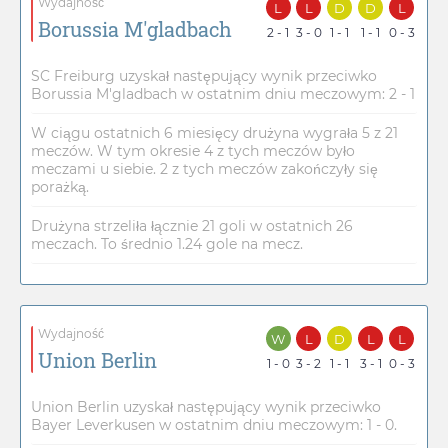
Wydajność
L
L
D
D
L
Borussia M'gladbach
2 - 1
3 - 0
1 - 1
1 - 1
0 - 3
SC Freiburg uzyskał następujący wynik przeciwko
Borussia M'gladbach w ostatnim dniu meczowym: 2 - 1
W ciągu ostatnich 6 miesięcy drużyna wygrała 5 z 21
meczów. W tym okresie 4 z tych meczów było
meczami u siebie. 2 z tych meczów zakończyły się
porażką.
Drużyna strzeliła łącznie 21 goli w ostatnich 26
meczach. To średnio 1.24 gole na mecz.
Wydajność
W
L
D
L
L
Union Berlin
1 - 0
3 - 2
1 - 1
3 - 1
0 - 3
Union Berlin uzyskał następujący wynik przeciwko
Bayer Leverkusen w ostatnim dniu meczowym: 1 - 0.