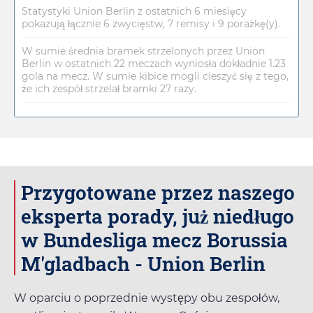
Statystyki Union Berlin z ostatnich 6 miesięcy
pokazują łącznie 6 zwycięstw, 7 remisy i 9 porażkę(y).
W sumie średnia bramek strzelonych przez Union
Berlin w ostatnich 22 meczach wyniosła dokładnie 1.23
gola na mecz. W sumie kibice mogli cieszyć się z tego,
że ich zespół strzelał bramki 27 razy.
Przygotowane przez naszego
eksperta porady, już niedługo
w Bundesliga mecz Borussia
M'gladbach - Union Berlin
W oparciu o poprzednie występy obu zespołów,