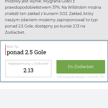
możliwy jest wynik: Wygrana Gości z
prawdopodobieństwem 37%. Na
Wildrobin
można
znaleźć ten zakład z kursem
3.02
. Zakład, który
naszym zdaniem możemy zaproponować to typ:
ponad 2.5 Gole, dostępny po kursie
2.13
na
Zodiacbet
.
Best Tip
ponad 2.5 Gole
Najlepsze kursy u
Zodiacbet
Do
Zodiacbet
2.13
Obowiązują zasady i warunki, 18+