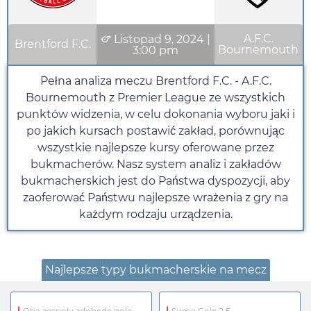
A.F.C.
Listopad 9, 2024
|
Brentford F.C.
Bournemouth
3:00 pm
Pełna analiza meczu Brentford F.C. - A.F.C.
Bournemouth z Premier League ze wszystkich
punktów widzenia, w celu dokonania wyboru jaki i
po jakich kursach postawić zakład, porównując
wszystkie najlepsze kursy oferowane przez
bukmacherów. Nasz system analiz i zakładów
bukmacherskich jest do Państwa dyspozycji, aby
zaoferować Państwu najlepsze wrażenia z gry na
każdym rodzaju urządzenia.
Najlepsze typy bukmacherskie na mecz