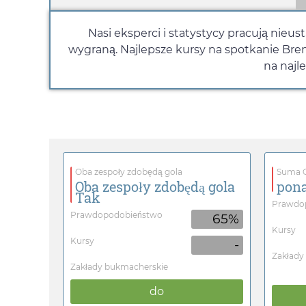
Nasi eksperci i statystycy pracują nieu
wygraną. Najlepsze kursy na spotkanie Bren
na najl
Oba zespoły zdobędą gola
Suma G
Oba zespoły zdobędą gola
pona
Tak
Prawdo
Prawdopodobieństwo
65%
Kursy
Kursy
-
Zakłady
Zakłady bukmacherskie
do