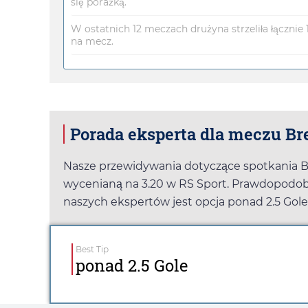
się porażką.
W ostatnich 12 meczach drużyna strzeliła łącznie 1
na mecz.
Porada eksperta dla meczu Bren
Nasze przewidywania dotyczące spotkania Bren
wycenianą na
3.20
w
RS Sport
. Prawdopodob
naszych ekspertów jest opcja ponad 2.5 Gol
Best Tip
ponad 2.5 Gole