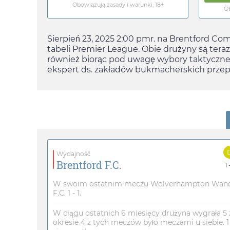
Obowiązują zasady i warunki, 18+
Ob
Sierpień 23, 2025 2:00 pm
r. na Brentford Co
tabeli Premier League. Obie drużyny są ter
również biorąc pod uwagę wybory taktyczne 
ekspert ds. zakładów bukmacherskich przepro
Wydajność
Brentford F.C.
1 
W swoim ostatnim meczu Wolverhampton Wande
F.C. 1 - 1.
W ciągu ostatnich 6 miesięcy drużyna wygrała 5
okresie 4 z tych meczów było meczami u siebie. 