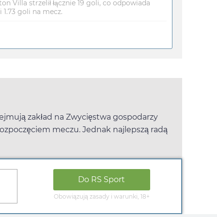
n Villa strzelił łącznie 19 goli, co odpowiada
1.73 goli na mecz.
 obejmują zakład na Zwycięstwa gospodarzy
rozpoczęciem meczu. Jednak najlepszą radą
Do
RS Sport
Obowiązują zasady i warunki, 18+