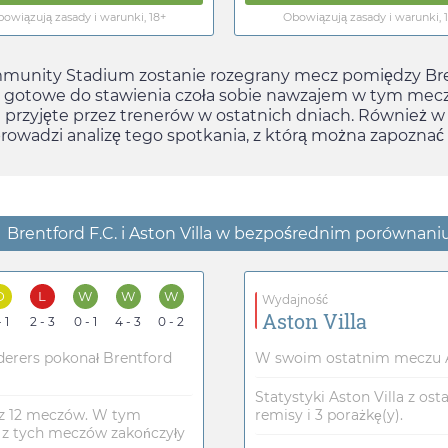
owiązują zasady i warunki, 18+
Obowiązują zasady i warunki, 
mmunity Stadium zostanie rozegrany mecz pomiędzy Brentf
az gotowe do stawienia czoła sobie nawzajem w tym mec
przyjęte przez trenerów w ostatnich dniach. Również w
wadzi analizę tego spotkania, z którą można zapoznać si
Brentford F.C. i Aston Villa w bezpośrednim porównani
D
L
W
W
W
Wydajność
Aston Villa
- 1
2 - 3
0 - 1
4 - 3
0 - 2
rers pokonał Brentford
W swoim ostatnim meczu As
Statystyki Aston Villa z os
 z 12 meczów. W tym
remisy i 3 porażkę(y).
1 z tych meczów zakończyły