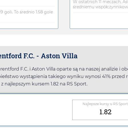
W ostatnich 11 meczach, Asto
średniemu współczynnikowi 
9 goli. To średnio 1.58 gole
tford F.C. - Aston Villa
tford F.C. i Aston Villa oparte są na naszej analizie i
ieństwo wystąpienia takiego wyniku wynosi 41% przed 
e z najlepszym kursem
1.82
na
RS Sport
.
Najlepsze kursy u
RS Sport
1.82