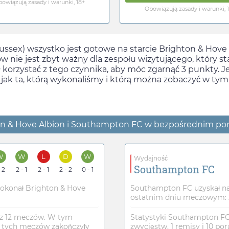
owiązują zasady i warunki, 18+
Obowiązują zasady i warunki, 
ussex) wszystko jest gotowe na starcie Brighton & Hove
ów nie jest zbyt ważny dla zespołu wizytującego, który s
korzystać z tego czynnika, aby móc zgarnąć 3 punkty. Je
ą jak ta, którą wykonaliśmy i którą można zobaczyć w tym
on & Hove Albion i Southampton FC w bezpośrednim po
W
W
L
D
W
Wydajność
Southampton FC
- 2
2 - 1
2 - 1
2 - 2
0 - 1
okonał Brighton & Hove
Southampton FC uzyskał na
ostatnim dniu meczowym: 2
 z 12 meczów. W tym
Statystyki Southampton FC 
z tych meczów zakończyły
zwycięstw, 1 remisy i 10 por