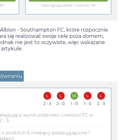
18+
Obowiązują zasady i warunki, 18+
 Albion - Southampton FC, które rozpocznie
tara się realizować swoje cele poza domem,
dnak nie jest to oczywiste, więc wskazane
 artykule.
równaniu
L
L
W
L
L
2 - 3
2 - 0
1 - 0
1 - 0
2 - 3
stępujący wynik przeciwko Liverpool FC w
 - 3.
z ostatnich 6 miesięcy pokazują łącznie 1
ażkę(y).