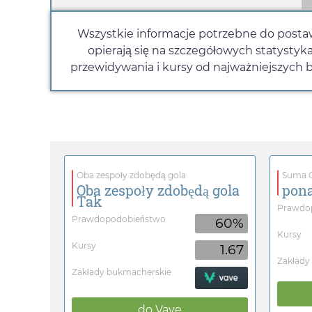
Wszystkie informacje potrzebne do posta
opierają się na szczegółowych statystyk
przewidywania i kursy od najważniejszych 
Oba zespoły zdobędą gola
Suma G
Oba zespoły zdobędą gola
pona
Tak
Prawdo
Prawdopodobieństwo
60%
Kursy
Kursy
1.67
Zakłady
Zakłady bukmacherskie
do
Vave