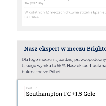
się porażką.
W ostatnich 12 meczach drużyna strzeliła łącznie 2
na mecz.
Nasz ekspert w meczu Brighto
Dla tego meczu najbardziej prawdopodobny 
takiego wyniku to 55 %. Nasz ekspert bukma
bukmacherze
Pribet
.
Best Tip
Southampton FC +1.5 Gole