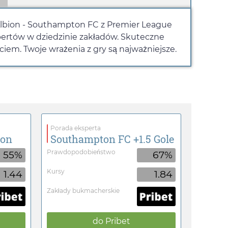
Albion - Southampton FC z Premier League
spertów w dziedzinie zakładów. Skuteczne
em. Twoje wrażenia z gry są najważniejsze.
Porada eksperta
ion
Southampton FC +1.5 Gole
Prawdopodobieństwo
55%
67%
Kursy
1.44
1.84
Zakłady bukmacherskie
do
Pribet