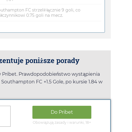
thampton FC strzelił łącznie 9 goli, co
czynnikowi 0.75 goli na mecz.
zentuje poniższe porady
w
Pribet
. Prawdopodobieństwo wystąpienia
 Southampton FC +1.5 Gole, po kursie
1.84
w
Do
Pribet
Obowiązują zasady i warunki, 18+