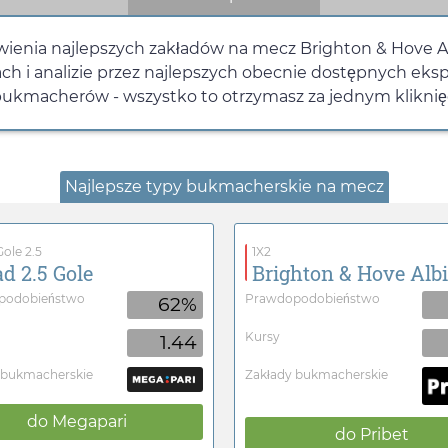
wienia najlepszych zakładów na mecz Brighton & Hove 
ach i analizie przez najlepszych obecnie dostępnych ek
bukmacherów - wszystko to otrzymasz za jednym kliknięci
Najlepsze typy bukmacherskie na mecz
ole 2.5
1X2
d 2.5 Gole
Brighton & Hove Alb
podobieństwo
Prawdopodobieństwo
62%
Kursy
1.44
 bukmacherskie
Zakłady bukmacherskie
do
Megapari
do
Pribet