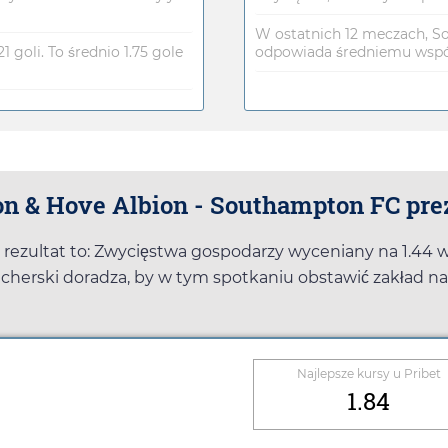
W ostatnich 12 meczach, Sou
1 goli. To średnio 1.75 gole
odpowiada średniemu współ
n & Hove Albion - Southampton FC pre
rezultat to: Zwycięstwa gospodarzy wyceniany na
1.44
cherski doradza, by w tym spotkaniu obstawić zakład na
Najlepsze kursy u
Pribet
1.84