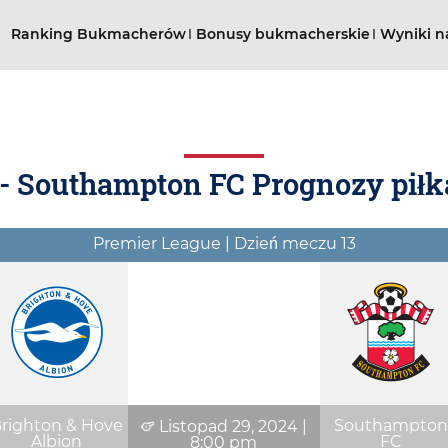
Ranking Bukmacherów
Bonusy bukmacherskie
Wyniki n
 - Southampton FC Prognozy piłka
Premier League | Dzień meczu 13
righton & Hove
Southampto
Listopad 29, 2024
|
Albion
FC
8:00 pm