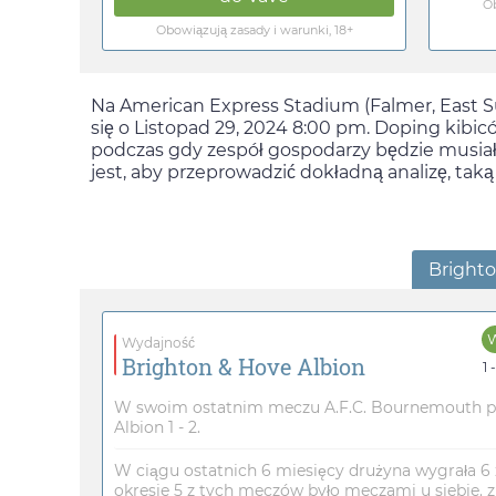
Ob
Obowiązują zasady i warunki, 18+
Na American Express Stadium (Falmer, East S
się o
Listopad 29, 2024 8:00 pm
. Doping kibic
podczas gdy zespół gospodarzy będzie musiał 
jest, aby przeprowadzić dokładną analizę, tak
Bright
Wydajność
Brighton & Hove Albion
1 
W swoim ostatnim meczu A.F.C. Bournemouth p
Albion 1 - 2.
W ciągu ostatnich 6 miesięcy drużyna wygrała 6
okresie 5 z tych meczów było meczami u siebie. 