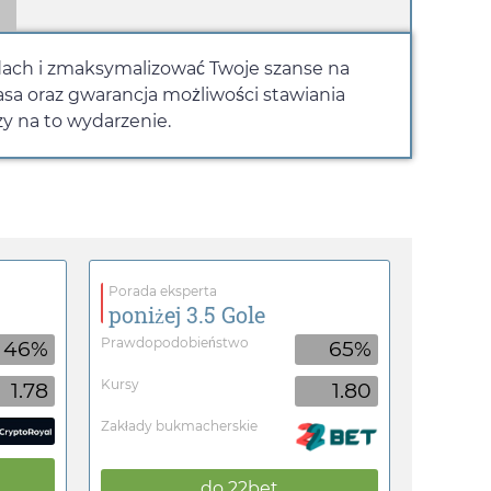
ładach i zmaksymalizować Twoje szanse na
asa oraz gwarancja możliwości stawiania
zy na to wydarzenie.
Porada eksperta
poniżej 3.5 Gole
Prawdopodobieństwo
46%
65%
Kursy
1.78
1.80
Zakłady bukmacherskie
do
22bet