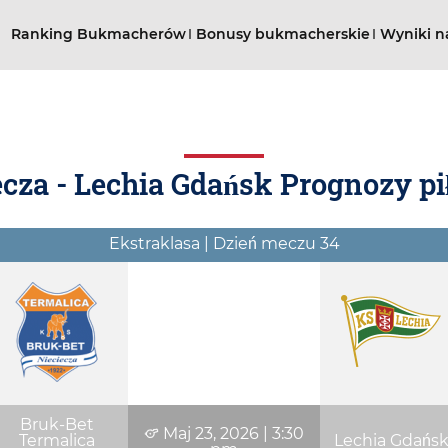
Ranking Bukmacherów
Bonusy bukmacherskie
Wyniki n
cza - Lechia Gdańsk Prognozy pi
Ekstraklasa | Dzień meczu 34
Bruk-Bet
Maj 23, 2026
|
3:30
Termalica
Lechia Gdańs