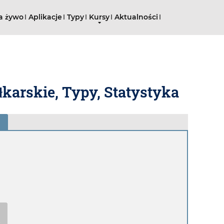
a żywo
Aplikacje
Typy
Kursy
Aktualności
łkarskie, Typy, Statystyka
k