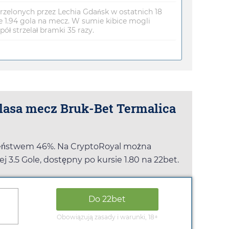
zelonych przez Lechia Gdańsk w ostatnich 18
 1.94 gola na mecz. W sumie kibice mogli
spół strzelał bramki 35 razy.
klasa mecz Bruk-Bet Termalica
ieństwem 46%. Na
CryptoRoyal
można
j 3.5 Gole, dostępny po kursie
1.80
na
22bet
.
Do
22bet
Obowiązują zasady i warunki, 18+