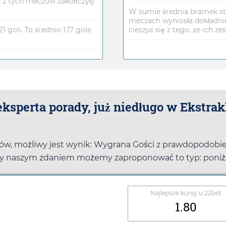
3 z tych meczów zakończyły
W sumie średnia bramek str
meczach wyniosła dokładnie
 goli. To średnio 1.17 gole
cieszyć się z tego, że ich ze
ksperta porady, już niedługo w Ekstra
łów, możliwy jest wynik: Wygrana Gości z prawdopodob
óry naszym zdaniem możemy zaproponować to typ: poniże
Najlepsze kursy u
22bet
1.80