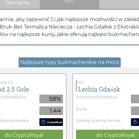
pm
Nieciecza
stannie, aby zapewnić Ci jak najlepsze możliwości w zak
Bruk-Bet Termalica Nieciecza - Lechia Gdańsk z Ekstrakl
w na najlepsze kursy, jakie oferują najlepsi bukmacher
Najlepsze typy bukmacherskie na mecz
ole 2.5
1X2
d 2.5 Gole
Lechia Gdańsk
podobieństwo
Prawdopodobieństwo
58%
Kursy
1.44
 bukmacherskie
Zakłady bukmacherskie
do
CryptoRoyal
do
CryptoRoyal