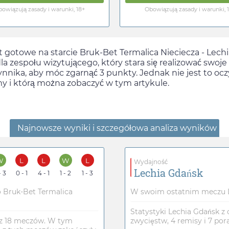
owiązują zasady i warunki, 18+
Obowiązują zasady i warunki, 
 gotowe na starcie Bruk-Bet Termalica Nieciecza - Lechi
dla zespołu wizytującego, który stara się realizować sw
nnika, aby móc zgarnąć 3 punkty. Jednak nie jest to ocz
śmy i którą można zobaczyć w tym artykule.
Najnowsze wyniki i szczegółowa analiza wyników
W
L
L
W
L
Wydajność
Lechia Gdańsk
- 3
0 - 1
4 - 1
1 - 2
1 - 3
o Bruk-Bet Termalica
W swoim ostatnim meczu Le
Statystyki Lechia Gdańsk z 
 z 18 meczów. W tym
zwycięstw, 4 remisy i 7 pora