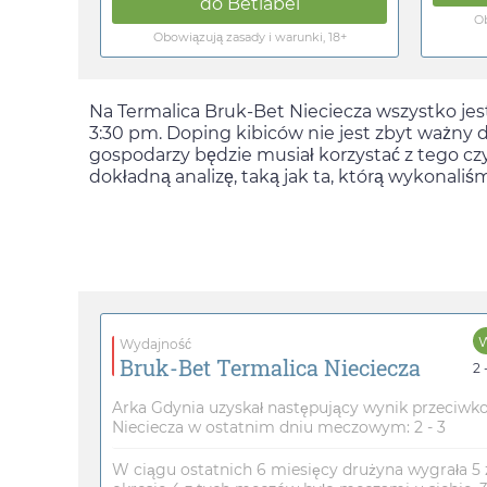
do
Betlabel
Ob
Obowiązują zasady i warunki, 18+
Na Termalica Bruk-Bet Nieciecza wszystko jest
3:30 pm
. Doping kibiców nie jest zbyt ważny 
gospodarzy będzie musiał korzystać z tego czy
dokładną analizę, taką jak ta, którą wykonali
Wydajność
Bruk-Bet Termalica Nieciecza
2 
Arka Gdynia uzyskał następujący wynik przeciwk
Nieciecza w ostatnim dniu meczowym: 2 - 3
W ciągu ostatnich 6 miesięcy drużyna wygrała 5