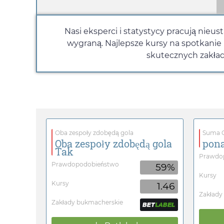
Nasi eksperci i statystycy pracują nieu
wygraną. Najlepsze kursy na spotkanie 
skutecznych zakładó
Oba zespoły zdobędą gola
Suma G
Oba zespoły zdobędą gola
pona
Tak
Prawdo
Prawdopodobieństwo
59%
Kursy
Kursy
1.46
Zakłady
Zakłady bukmacherskie