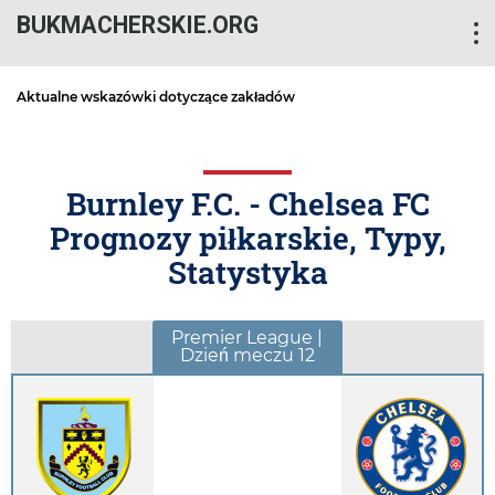
BUKMACHERSKIE.ORG
Aktualne wskazówki dotyczące zakładów
Burnley F.C. - Chelsea FC
Prognozy piłkarskie, Typy,
Statystyka
Premier League |
Dzień meczu 12