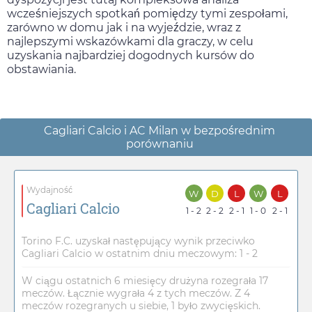
wcześniejszych spotkań pomiędzy tymi zespołami,
zarówno w domu jak i na wyjeździe, wraz z
najlepszymi wskazówkami dla graczy, w celu
uzyskania najbardziej dogodnych kursów do
obstawiania.
Cagliari Calcio i AC Milan w bezpośrednim
porównaniu
Wydajność
W
D
L
W
L
Cagliari Calcio
1 - 2
2 - 2
2 - 1
1 - 0
2 - 1
Torino F.C. uzyskał następujący wynik przeciwko
Cagliari Calcio w ostatnim dniu meczowym: 1 - 2
W ciągu ostatnich 6 miesięcy drużyna rozegrała 17
meczów. Łącznie wygrała 4 z tych meczów. Z 4
meczów rozegranych u siebie, 1 było zwycięskich.