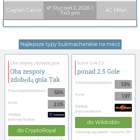
Styczeń 2, 2026
|
Cagliari Calcio
AC Milan
7:45 pm
Najlepsze typy bukmacherskie na mecz
Oba zespoły zdobędą gola
Suma Gole 2.5
Oba zespoły
ponad 2.5 Gole
zdobędą gola Tak
Prawdopodobieństwo
53%
Prawdopodobieństwo
55%
Kursy
1.97
Kursy
2.05
Zakłady
bukmacherskie
Zakłady
bukmacherskie
do
Wildrobin
do
CryptoRoyal
Obowiązują zasady i warunki, 18+