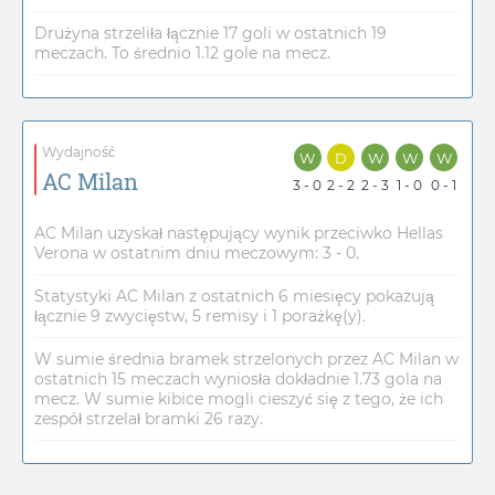
Drużyna strzeliła łącznie 17 goli w ostatnich 19
meczach. To średnio 1.12 gole na mecz.
Wydajność
W
D
W
W
W
AC Milan
3 - 0
2 - 2
2 - 3
1 - 0
0 - 1
AC Milan uzyskał następujący wynik przeciwko Hellas
Verona w ostatnim dniu meczowym: 3 - 0.
Statystyki AC Milan z ostatnich 6 miesięcy pokazują
łącznie 9 zwycięstw, 5 remisy i 1 porażkę(y).
W sumie średnia bramek strzelonych przez AC Milan w
ostatnich 15 meczach wyniosła dokładnie 1.73 gola na
mecz. W sumie kibice mogli cieszyć się z tego, że ich
zespół strzelał bramki 26 razy.