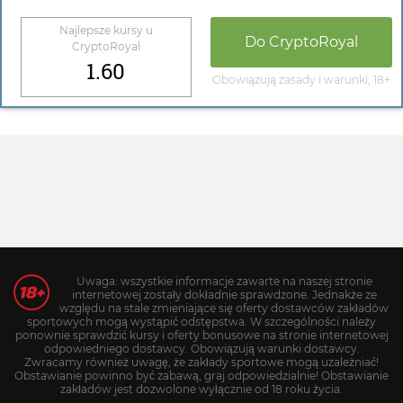
Najlepsze kursy u
Do
CryptoRoyal
CryptoRoyal
1.60
Obowiązują zasady i warunki, 18+
Uwaga: wszystkie informacje zawarte na naszej stronie
internetowej zostały dokładnie sprawdzone. Jednakże ze
względu na stale zmieniające się oferty dostawców zakładów
sportowych mogą wystąpić odstępstwa. W szczególności należy
ponownie sprawdzić kursy i oferty bonusowe na stronie internetowej
odpowiedniego dostawcy. Obowiązują warunki dostawcy.
Zwracamy również uwagę, że zakłady sportowe mogą uzależniać!
Obstawianie powinno być zabawą, graj odpowiedzialnie! Obstawianie
zakładów jest dozwolone wyłącznie od 18 roku życia.