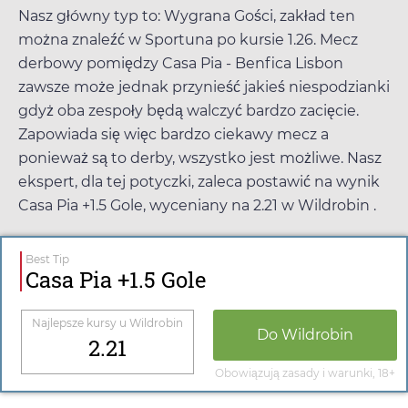
Nasz główny typ to: Wygrana Gości, zakład ten
można znaleźć w
Sportuna
po kursie
1.26
. Mecz
derbowy pomiędzy Casa Pia - Benfica Lisbon
zawsze może jednak przynieść jakieś niespodzianki
gdyż oba zespoły będą walczyć bardzo zacięcie.
Zapowiada się więc bardzo ciekawy mecz a
ponieważ są to derby, wszystko jest możliwe. Nasz
ekspert, dla tej potyczki, zaleca postawić na wynik
Casa Pia +1.5 Gole, wyceniany na
2.21
w
Wildrobin
.
Best Tip
Casa Pia +1.5 Gole
Najlepsze kursy u
Wildrobin
Do
Wildrobin
2.21
Obowiązują zasady i warunki, 18+