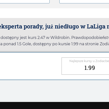
ksperta porady, już niedługo w LaLiga 
 dostępny jest kurs
2.47
w
Wildrobin
. Prawdopodobieństw
na ponad 1.5 Gole, dostępny po kursie
1.99
na stronie
Zodi
Najlepsze kursy u
Zodiacbe
1.99