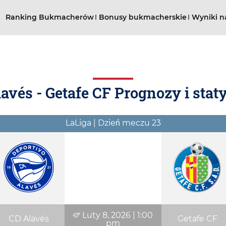
Ranking Bukmacherów
Bonusy bukmacherskie
Wyniki n
avés - Getafe CF Prognozy i stat
LaLiga | Dzień meczu 23
Luty 8, 2026
|
1:00
CD Alavés
Getafe CF
pm