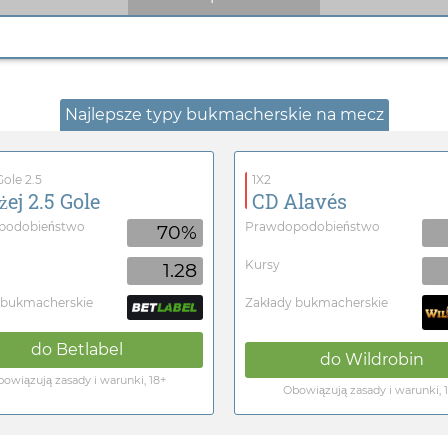
Najlepsze typy bukmacherskie na mecz
ole 2.5
1X2
żej 2.5 Gole
CD Alavés
podobieństwo
Prawdopodobieństwo
70%
Kursy
1.28
 bukmacherskie
Zakłady bukmacherskie
do
Betlabel
do
Wildrobin
owiązują zasady i warunki, 18+
Obowiązują zasady i warunki, 