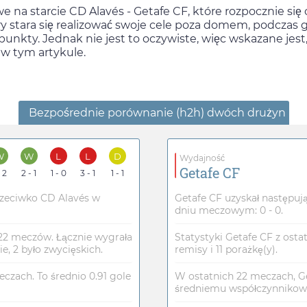
 na starcie CD Alavés - Getafe CF, które rozpocznie się
óry stara się realizować swoje cele poza domem, podczas
punkty. Jednak nie jest to oczywiste, więc wskazane jest
 w tym artykule.
Bezpośrednie porównanie (h2h) dwóch drużyn
W
W
L
L
D
Wydajność
Getafe CF
- 2
2 - 1
1 - 0
3 - 1
1 - 1
rzeciwko CD Alavés w
Getafe CF uzyskał następuj
dniu meczowym: 0 - 0.
 22 meczów. Łącznie wygrała
Statystyki Getafe CF z osta
, 2 było zwycięskich.
remisy i 11 porażkę(y).
eczach. To średnio 0.91 gole
W ostatnich 22 meczach, Get
średniemu współczynnikowi 