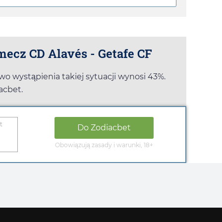
mecz CD Alavés - Getafe CF
o wystąpienia takiej sytuacji wynosi 43%.
acbet
.
t
Do
Zodiacbet
Obowiązują zasady i warunki, 18+