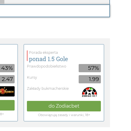
Porada eksperta
ponad 1.5 Gole
Prawdopodobieństwo
43%
57%
Kursy
2.47
1.99
Zakłady bukmacherskie
do
Zodiacbet
18+
Obowiązują zasady i warunki, 18+