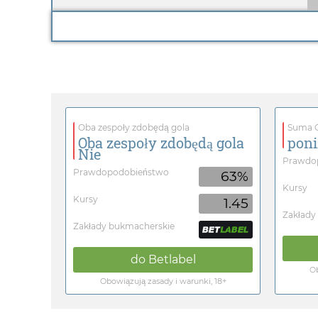
Oba zespoły zdobędą gola
Suma G
Oba zespoły zdobędą gola
poni
Nie
Prawdo
Prawdopodobieństwo
63%
Kursy
Kursy
1.45
Zakłady
Zakłady bukmacherskie
do
Betlabel
Ob
Obowiązują zasady i warunki, 18+