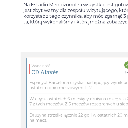
Na Estadio Mendizorrotza wszystko jest gotowe
jest zbyt ważny dla zespołu wizytującego, kt
korzystać z tego czynnika, aby móc zgarnąć 3 
ta, którą wykonaliśmy i którą można zobaczyć
Wydajność
CD Alavés
1 
Espanyol Barcelona uzyskał następujący wynik p
ostatnim dniu meczowym: 1 - 2
W ciągu ostatnich 6 miesięcy drużyna rozegrała
7 z tych meczów. Z 5 meczów rozegranych u siebie
Drużyna strzeliła łącznie 22 goli w ostatnich 20 m
na mecz.