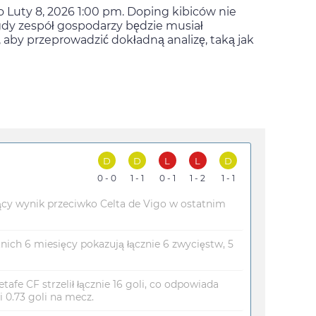
 o
Luty 8, 2026 1:00 pm
. Doping kibiców nie
 gdy zespół gospodarzy będzie musiał
, aby przeprowadzić dokładną analizę, taką jak
D
D
L
L
D
0 - 0
1 - 1
0 - 1
1 - 2
1 - 1
ący wynik przeciwko Celta de Vigo w ostatnim
tnich 6 miesięcy pokazują łącznie 6 zwycięstw, 5
afe CF strzelił łącznie 16 goli, co odpowiada
0.73 goli na mecz.