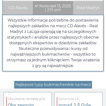
Kwiecień 13, 2025
CD Alavés
Real Madryt
|
2:15 pm
Wszystkie informacje potrzebne do postawienia
najlepszych zakładów na mecz CD Alavés - Real
Madryt z LaLiga opierają się na szczegółowych
statystykach i analizie przez najlepszych obecnie
dostępnych ekspertów w dziedzinie zakładów.
Skuteczne przewidywania i kursy od
najważniejszych bukmacherów - wszystko to
otrzymasz za jednym kliknięciem. Twoje wrażenia
z gry są najważniejsze.
Najlepsze typy bukmacherskie na mecz
Oba zespoły zdobędą gola
Suma Gole 2.5
Oba zespoły
ponad 2.5 Gole