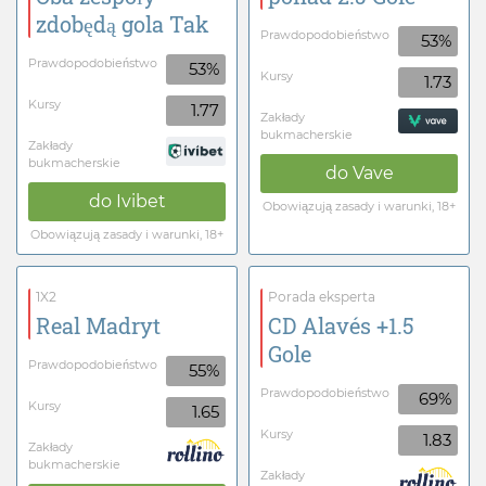
zdobędą gola Tak
Prawdopodobieństwo
53%
Prawdopodobieństwo
53%
Kursy
1.73
Kursy
1.77
Zakłady
bukmacherskie
Zakłady
bukmacherskie
do
Vave
do
Ivibet
Obowiązują zasady i warunki, 18+
Obowiązują zasady i warunki, 18+
1X2
Porada eksperta
Real Madryt
CD Alavés +1.5
Gole
Prawdopodobieństwo
55%
Prawdopodobieństwo
69%
Kursy
1.65
Kursy
1.83
Zakłady
bukmacherskie
Zakłady