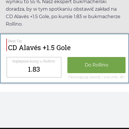
wyniku to 55 %. Nasz ekspert bukmacherski
doradza, by w tym spotkaniu obstawić zakład na
CD Alavés +1.5 Gole, po kursie
1.83
w bukmacherze
Rollino
.
Best Tip
CD Alavés +1.5 Gole
Najlepsze kursy u
Rollino
Do
Rollino
1.83
Obowiązują zasady i warunki, 18+