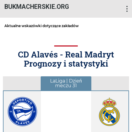
BUKMACHERSKIE.ORG
Aktualne wskazówki dotyczące zakładów
CD Alavés - Real Madryt
Prognozy i statystyki
LaLiga | Dzień
meczu 31