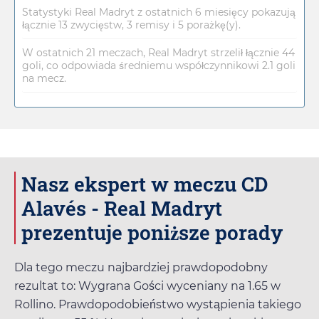
Statystyki Real Madryt z ostatnich 6 miesięcy pokazują
łącznie 13 zwycięstw, 3 remisy i 5 porażkę(y).
W ostatnich 21 meczach, Real Madryt strzelił łącznie 44
goli, co odpowiada średniemu współczynnikowi 2.1 goli
na mecz.
Nasz ekspert w meczu CD
Alavés - Real Madryt
prezentuje poniższe porady
Dla tego meczu najbardziej prawdopodobny
rezultat to: Wygrana Gości wyceniany na
1.65
w
Rollino
. Prawdopodobieństwo wystąpienia takiego