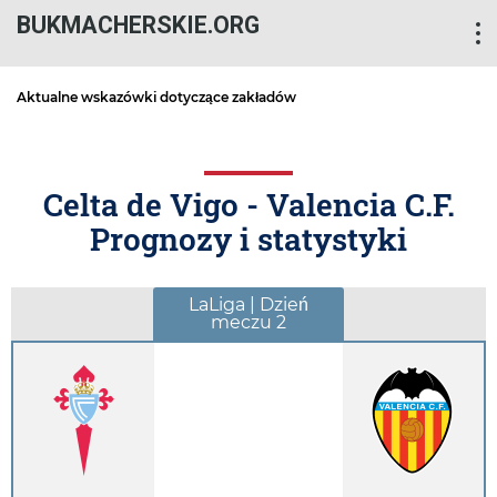
BUKMACHERSKIE.ORG
Aktualne wskazówki dotyczące zakładów
Celta de Vigo - Valencia C.F.
Prognozy i statystyki
LaLiga | Dzień
meczu 2