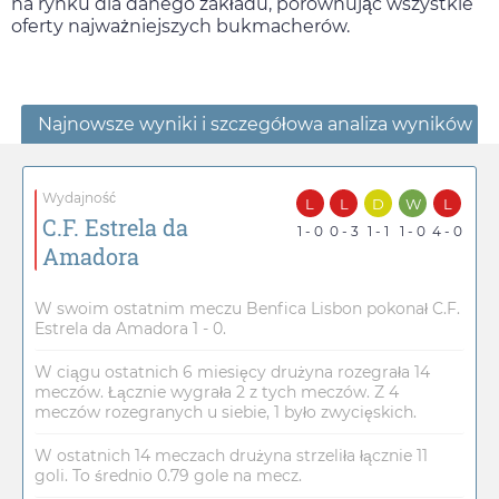
na rynku dla danego zakładu, porównując wszystkie
oferty najważniejszych bukmacherów.
Najnowsze wyniki i szczegółowa analiza wyników
Wydajność
L
L
D
W
L
C.F. Estrela da
1 - 0
0 - 3
1 - 1
1 - 0
4 - 0
Amadora
W swoim ostatnim meczu Benfica Lisbon pokonał C.F.
Estrela da Amadora 1 - 0.
W ciągu ostatnich 6 miesięcy drużyna rozegrała 14
meczów. Łącznie wygrała 2 z tych meczów. Z 4
meczów rozegranych u siebie, 1 było zwycięskich.
W ostatnich 14 meczach drużyna strzeliła łącznie 11
goli. To średnio 0.79 gole na mecz.