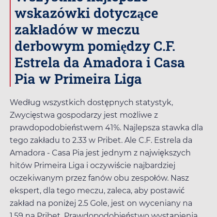
wskazówki dotyczące
zakładów w meczu
derbowym pomiędzy C.F.
Estrela da Amadora i Casa
Pia w Primeira Liga
Według wszystkich dostępnych statystyk,
Zwycięstwa gospodarzy jest możliwe z
prawdopodobieństwem 41%. Najlepsza stawka dla
tego zakładu to
2.33
w
Pribet
. Ale C.F. Estrela da
Amadora - Casa Pia jest jednym z największych
hitów Primeira Liga i oczywiście najbardziej
oczekiwanym przez fanów obu zespołów. Nasz
ekspert, dla tego meczu, zaleca, aby postawić
zakład na poniżej 2.5 Gole, jest on wyceniany na
1.59
na
Pribet
. Prawdopodobieństwo wystąpienia