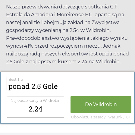
Nasze przewidywania dotyczące spotkania C.F.
Estrela da Amadora i Moreirense F.C. oparte są na
naszej analizie i obejmują zakład na Zwycięstwa
gospodarzy wycenianą na
2.54
w
Wildrobin
.
Prawdopodobieństwo wystąpienia takiego wyniku
wynosi 41% przed rozpoczęciem meczu. Jednak
najlepszą radą naszych ekspertów jest opcja ponad
2.5 Gole z najlepszym kursem
2.24
na
Wildrobin
.
Best Tip
ponad 2.5 Gole
Najlepsze kursy u
Wildrobin
Do
Wildrobin
2.24
Obowiązują zasady i warunki, 18+