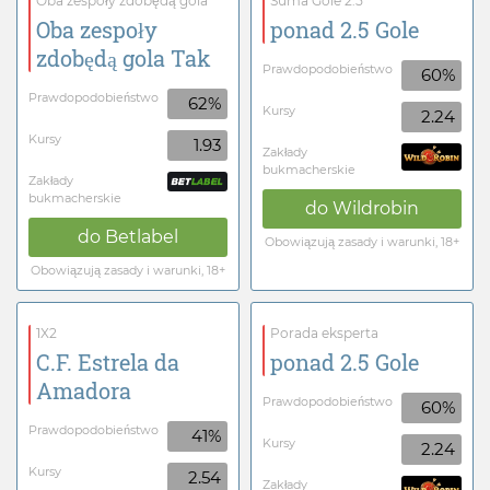
Oba zespoły zdobędą gola
Suma Gole 2.5
Oba zespoły
ponad 2.5 Gole
zdobędą gola Tak
Prawdopodobieństwo
60%
Prawdopodobieństwo
62%
Kursy
2.24
Kursy
1.93
Zakłady
bukmacherskie
Zakłady
bukmacherskie
do
Wildrobin
do
Betlabel
Obowiązują zasady i warunki, 18+
Obowiązują zasady i warunki, 18+
1X2
Porada eksperta
C.F. Estrela da
ponad 2.5 Gole
Amadora
Prawdopodobieństwo
60%
Prawdopodobieństwo
41%
Kursy
2.24
Kursy
2.54
Zakłady