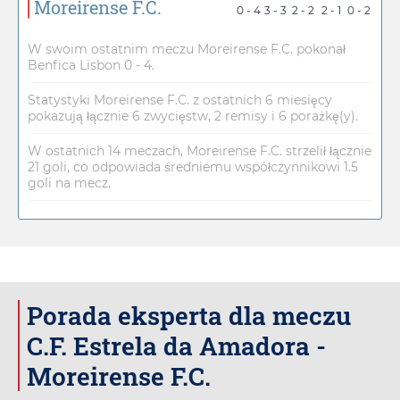
Moreirense F.C.
0 - 4
3 - 3
2 - 2
2 - 1
0 - 2
W swoim ostatnim meczu Moreirense F.C. pokonał
Benfica Lisbon 0 - 4.
Statystyki Moreirense F.C. z ostatnich 6 miesięcy
pokazują łącznie 6 zwycięstw, 2 remisy i 6 porażkę(y).
W ostatnich 14 meczach, Moreirense F.C. strzelił łącznie
21 goli, co odpowiada średniemu współczynnikowi 1.5
goli na mecz.
Porada eksperta dla meczu
C.F. Estrela da Amadora -
Moreirense F.C.