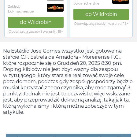
bukmacherskie
Zakłady
bukmacherskie
do
Wildrobin
do
Wildrobin
Obowiązują zasady i warunki, 18+
Obowiązują zasady i warunki, 18+
Na Estádio José Gomes wszystko jest gotowe na
starcie C.F. Estrela da Amadora - Moreirense F.C.,
które rozpocznie się o
Grudzień 20, 2025 8:30 pm
.
Doping kibiców nie jest zbyt ważny dla zespołu
wizytującego, który stara się realizować swoje cele
poza domem, podczas gdy zespół gospodarzy będzie
musiał korzystać z tego czynnika, aby móc zgarnąć 3
punkty. Jednak nie jest to oczywiste, więc wskazane
jest, aby przeprowadzić dokładną analizę, taką jak ta,
którą wykonaliśmy i którą można zobaczyć w tym
artykule.