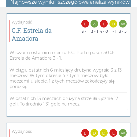
Najnowsze wyniki i szczegółowa analiza wyników
Wydajność
L
W
L
D
W
C.F. Estrela da
3 - 1
3 - 1
4 - 0
1 - 1
3 - 5
Amadora
W swoim ostatnim meczu F.C. Porto pokonał C.F.
Estrela da Amadora 3 - 1.
W ciągu ostatnich 6 miesięcy drużyna wygrała 3 z 13
meczów. W tym okresie 4 z tych meczów było
meczami u siebie. 1 z tych meczów zakończyły się
porażką.
W ostatnich 13 meczach drużyna strzeliła łącznie 17
goli. To średnio 1.31 gole na mecz.
Wydajność
L
D
D
L
W