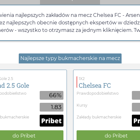
ienia najlepszych zakładów na mecz Chelsea FC - Arsena
rzez najlepszych obecnie dostępnych ekspertów w dziedz
rów - wszystko to otrzymasz za jednym kliknięciem. Twoj
Najlepsze typy bukmacherskie na mecz
ole 2.5
1X2
d 2.5 Gole
Chelsea FC
podobieństwo
Prawdopodobieństwo
66%
Kursy
1.83
 bukmacherskie
Zakłady bukmacherskie
do
Pribet
do
Pribet