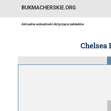
BUKMACHERSKIE.ORG
Aktualne wskazówki dotyczące zakładów
Chelsea 