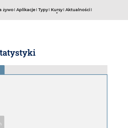
a żywo
Aplikacje
Typy
Kursy
Aktualności
tatystyki
n