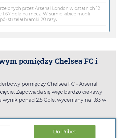
zelonych przez Arsenal London w ostatnich 12
 1.67 gola na mecz. W sumie kibice mogli
spół strzelał bramki 20 razy.
wym pomiędzy Chelsea FC i
 derbowy pomiędzy Chelsea FC - Arsenal
cięcie. Zapowiada się więc bardzo ciekawy
 na wynik ponad 2.5 Gole, wyceniany na
1.83
w
Do
Pribet