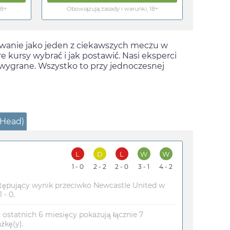
18+
Obowiązują zasady i warunki, 18+
owanie jako jeden z ciekawszych meczu w
kursy wybrać i jak postawić. Nasi eksperci
 wygrane. Wszystko to przy jednoczesnej
2Head)
L
D
L
W
W
1 - 0
2 - 2
2 - 0
3 - 1
4 - 2
stępujący wynik przeciwko Newcastle United w
- 0.
 ostatnich 6 miesięcy pokazują łącznie 7
żkę(y).