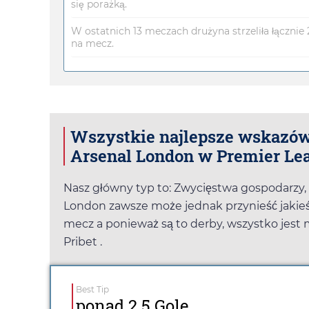
się porażką.
W ostatnich 13 meczach drużyna strzeliła łącznie 2
na mecz.
Wszystkie najlepsze wskazów
Arsenal London w Premier Le
Nasz główny typ to: Zwycięstwa gospodarzy,
London zawsze może jednak przynieść jakieś
mecz a ponieważ są to derby, wszystko jest m
Pribet
.
Best Tip
ponad 2.5 Gole