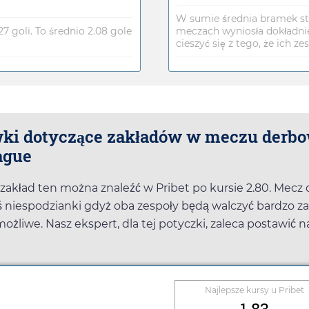
W sumie średnia bramek str
7 goli. To średnio 2.08 gole
meczach wyniosła dokładnie
cieszyć się z tego, że ich ze
ki dotyczące zakładów w meczu derbo
ague
 zakład ten można znaleźć w
Pribet
po kursie
2.80
. Mecz
 niespodzianki gdyż oba zespoły będą walczyć bardzo za
ożliwe. Nasz ekspert, dla tej potyczki, zaleca postawić
Najlepsze kursy u
Pribet