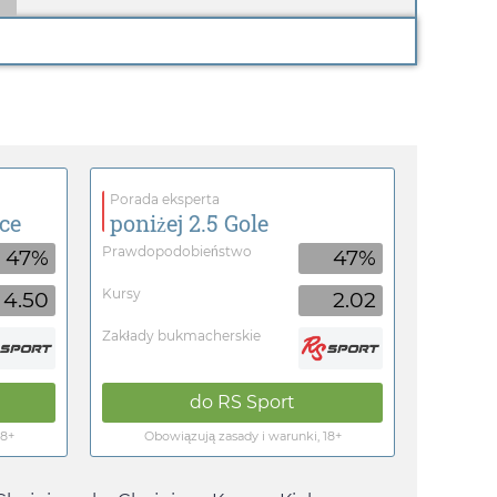
Porada eksperta
ce
poniżej 2.5 Gole
Prawdopodobieństwo
47%
47%
Kursy
4.50
2.02
Zakłady bukmacherskie
do
RS Sport
18+
Obowiązują zasady i warunki, 18+