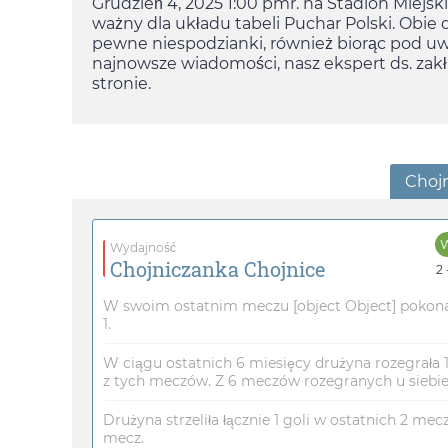
Grudzień 4, 2025 1:00 pm
r. na Stadion Miejs
ważny dla układu tabeli Puchar Polski. Obi
pewne niespodzianki, również biorąc pod uw
najnowsze wiadomości, nasz ekspert ds. zak
stronie.
Choj
Wydajność
Chojniczanka Chojnice
2 
W swoim ostatnim meczu [object Object] pokonał
1.
W ciągu ostatnich 6 miesięcy drużyna rozegrała 
z tych meczów. Z 6 meczów rozegranych u siebie,
Drużyna strzeliła łącznie 1 goli w ostatnich 2 mec
mecz.