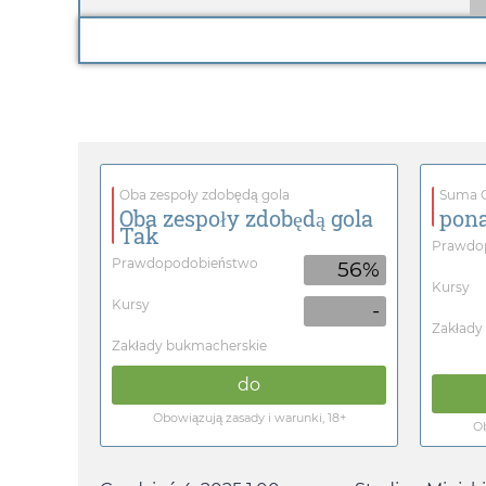
Oba zespoły zdobędą gola
Suma G
Oba zespoły zdobędą gola
pona
Tak
Prawdo
Prawdopodobieństwo
56%
Kursy
Kursy
-
Zakłady
Zakłady bukmacherskie
do
Obowiązują zasady i warunki, 18+
Ob