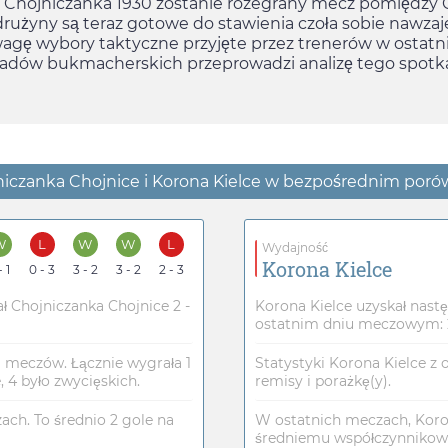
ki Chojniczanka 1930 zostanie rozegrany mecz pomiędzy C
e drużyny są teraz gotowe do stawienia czoła sobie naw
agę wybory taktyczne przyjęte przez trenerów w ostatni
ładów bukmacherskich przeprowadzi analizę tego spotkan
niczanka Chojnice i Korona Kielce w bezpośrednim por
W
L
W
W
L
Wydajność
Korona Kielce
- 1
0 - 3
3 - 2
3 - 2
2 - 3
 Chojniczanka Chojnice 2 -
Korona Kielce uzyskał nas
ostatnim dniu meczowym: 2
1 meczów. Łącznie wygrała 1
Statystyki Korona Kielce z 
 4 było zwycięskich.
remisy i porażkę(y).
zach. To średnio 2 gole na
W ostatnich meczach, Korona
średniemu współczynnikowi