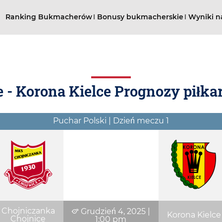
Ranking Bukmacherów
Bonusy bukmacherskie
Wyniki n
 - Korona Kielce Prognozy piłkar
Puchar Polski | Dzień meczu 1
Chojniczanka
Grudzień 4, 2025
|
Korona Kielce
Chojnice
1:00 pm