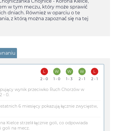
hojniczanka Chojnice - Korona Kielce,
zajem w tym meczu, który może sprawić
ch dniach. Również w oparciu o te
ia, z którą można zapoznać się na tej
ównaniu
L
W
W
W
L
2 - 0
1 - 0
1 - 3
2 - 1
2 - 1
tępujący wynik przeciwko Ruch Chorzów w
 - 0.
ostatnich 6 miesięcy pokazują łącznie zwycięstw,
 Kielce strzelił łącznie goli, co odpowiada
 goli na mecz.