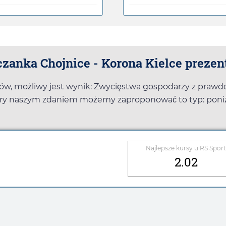
zanka Chojnice - Korona Kielce prezen
łów, możliwy jest wynik: Zwycięstwa gospodarzy z pra
tóry naszym zdaniem możemy zaproponować to typ: poniże
Najlepsze kursy u
RS Sport
2.02