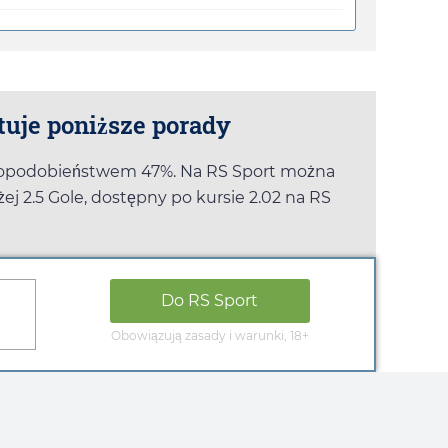
tuje poniższe porady
wdopodobieństwem 47%. Na
RS Sport
można
j 2.5 Gole, dostępny po kursie
2.02
na
RS
Do
RS Sport
Obowiązują zasady i warunki, 18+