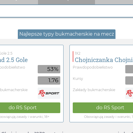
Najlepsze typy bukmacherskie na mecz
ole 2.5
1X2
d 2.5 Gole
Chojniczanka Chojni
podobieństwo
Prawdopodobieństwo
53%
Kursy
1.76
 bukmacherskie
Zakłady bukmacherskie
do
RS Sport
do
RS Sport
owiązują zasady i warunki, 18+
Obowiązują zasady i warunki, 