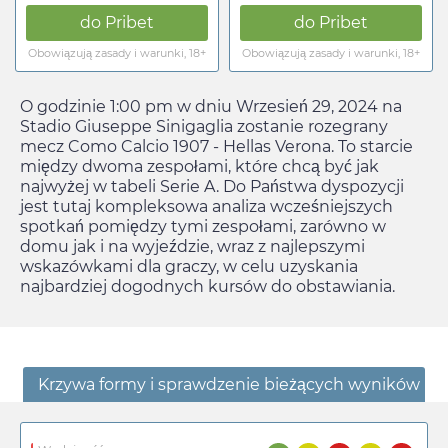
do
Pribet
do
Pribet
Obowiązują zasady i warunki, 18+
Obowiązują zasady i warunki, 18+
O godzinie
1:00 pm
w dniu
Wrzesień 29, 2024
na
Stadio Giuseppe Sinigaglia zostanie rozegrany
mecz Como Calcio 1907 - Hellas Verona. To starcie
między dwoma zespołami, które chcą być jak
najwyżej w tabeli Serie A. Do Państwa dyspozycji
jest tutaj kompleksowa analiza wcześniejszych
spotkań pomiędzy tymi zespołami, zarówno w
domu jak i na wyjeździe, wraz z najlepszymi
wskazówkami dla graczy, w celu uzyskania
najbardziej dogodnych kursów do obstawiania.
Krzywa formy i sprawdzenie bieżących wyników