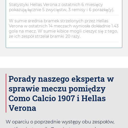
Statystyki Hellas Verona z ostatnich 6 miesięcy
pokazują łącznie 5 zwycięstw, 3 remisy i 6 porażkę(y).
W sumie średnia bramek strzelonych przez Hellas
Verona w ostatnich 14 meczach wyniosła dokładnie 1.43
gola na mecz. W sumie kibice mogli cieszyć się z tego,
że ich zespół strzelał bramki 20 razy.
Porady naszego eksperta w
sprawie meczu pomiędzy
Como Calcio 1907 i Hellas
Verona
W oparciu o poprzednie występy obu zespołów,