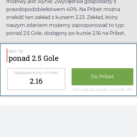
możliwy jest wynik: Zwycięstwa gospodarzy z
prawdopodobieństwem 40%. Na
Pribet
można
znaleźć ten zakład z kursem
2.23
. Zakład, który
naszym zdaniem możemy zaproponować to typ:
ponad 2.5 Gole, dostępny po kursie
2.16
na
Pribet
.
Best Tip
ponad 2.5 Gole
Najlepsze kursy u
Pribet
Do
Pribet
2.16
Obowiązują zasady i warunki, 18+