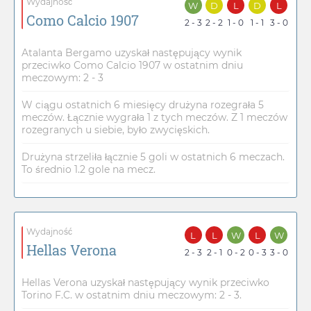
Wydajność
W
D
L
D
L
Como Calcio 1907
2 - 3
2 - 2
1 - 0
1 - 1
3 - 0
Atalanta Bergamo uzyskał następujący wynik
przeciwko Como Calcio 1907 w ostatnim dniu
meczowym: 2 - 3
W ciągu ostatnich 6 miesięcy drużyna rozegrała 5
meczów. Łącznie wygrała 1 z tych meczów. Z 1 meczów
rozegranych u siebie, było zwycięskich.
Drużyna strzeliła łącznie 5 goli w ostatnich 6 meczach.
To średnio 1.2 gole na mecz.
Wydajność
L
L
W
L
W
Hellas Verona
2 - 3
2 - 1
0 - 2
0 - 3
3 - 0
Hellas Verona uzyskał następujący wynik przeciwko
Torino F.C. w ostatnim dniu meczowym: 2 - 3.