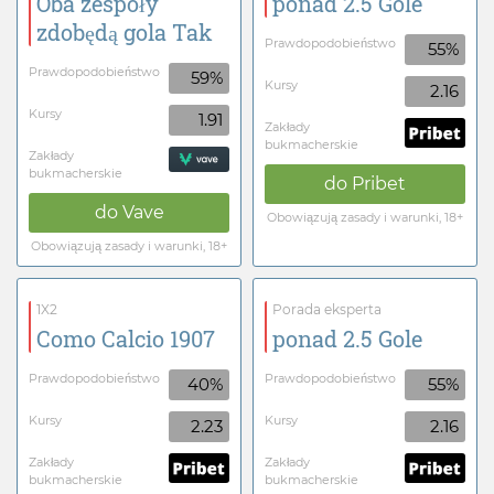
Oba zespoły
ponad 2.5 Gole
zdobędą gola Tak
Prawdopodobieństwo
55%
Prawdopodobieństwo
59%
Kursy
2.16
Kursy
1.91
Zakłady
bukmacherskie
Zakłady
bukmacherskie
do
Pribet
do
Vave
Obowiązują zasady i warunki, 18+
Obowiązują zasady i warunki, 18+
1X2
Porada eksperta
Como Calcio 1907
ponad 2.5 Gole
Prawdopodobieństwo
Prawdopodobieństwo
40%
55%
Kursy
Kursy
2.23
2.16
Zakłady
Zakłady
bukmacherskie
bukmacherskie