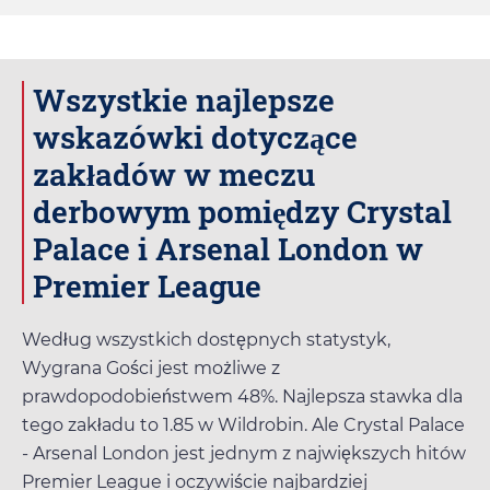
Wszystkie najlepsze
wskazówki dotyczące
zakładów w meczu
derbowym pomiędzy Crystal
Palace i Arsenal London w
Premier League
Według wszystkich dostępnych statystyk,
Wygrana Gości jest możliwe z
prawdopodobieństwem 48%. Najlepsza stawka dla
tego zakładu to
1.85
w
Wildrobin
. Ale Crystal Palace
- Arsenal London jest jednym z największych hitów
Premier League i oczywiście najbardziej