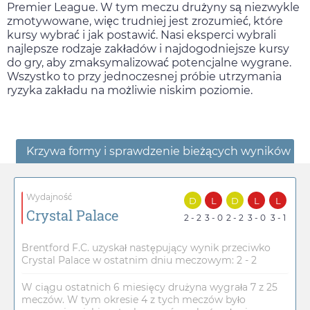
Premier League. W tym meczu drużyny są niezwykle
zmotywowane, więc trudniej jest zrozumieć, które
kursy wybrać i jak postawić. Nasi eksperci wybrali
najlepsze rodzaje zakładów i najdogodniejsze kursy
do gry, aby zmaksymalizować potencjalne wygrane.
Wszystko to przy jednoczesnej próbie utrzymania
ryzyka zakładu na możliwie niskim poziomie.
Krzywa formy i sprawdzenie bieżących wyników
Wydajność
D
L
D
L
L
Crystal Palace
2 - 2
3 - 0
2 - 2
3 - 0
3 - 1
Brentford F.C. uzyskał następujący wynik przeciwko
Crystal Palace w ostatnim dniu meczowym: 2 - 2
W ciągu ostatnich 6 miesięcy drużyna wygrała 7 z 25
meczów. W tym okresie 4 z tych meczów było