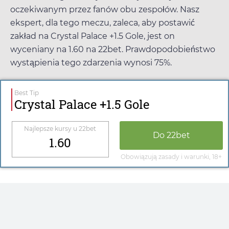
oczekiwanym przez fanów obu zespołów. Nasz
ekspert, dla tego meczu, zaleca, aby postawić
zakład na Crystal Palace +1.5 Gole, jest on
wyceniany na
1.60
na
22bet
. Prawdopodobieństwo
wystąpienia tego zdarzenia wynosi 75%.
Best Tip
Crystal Palace +1.5 Gole
Najlepsze kursy u
22bet
Do
22bet
1.60
Obowiązują zasady i warunki, 18+