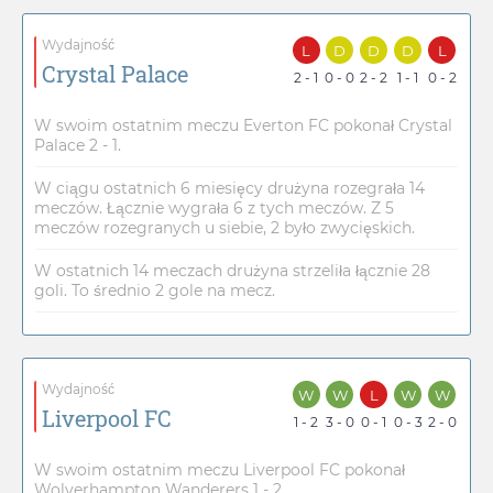
Wydajność
L
D
D
D
L
Crystal Palace
2 - 1
0 - 0
2 - 2
1 - 1
0 - 2
W swoim ostatnim meczu Everton FC pokonał Crystal
Palace 2 - 1.
W ciągu ostatnich 6 miesięcy drużyna rozegrała 14
meczów. Łącznie wygrała 6 z tych meczów. Z 5
meczów rozegranych u siebie, 2 było zwycięskich.
W ostatnich 14 meczach drużyna strzeliła łącznie 28
goli. To średnio 2 gole na mecz.
Wydajność
W
W
L
W
W
Liverpool FC
1 - 2
3 - 0
0 - 1
0 - 3
2 - 0
W swoim ostatnim meczu Liverpool FC pokonał
Wolverhampton Wanderers 1 - 2.