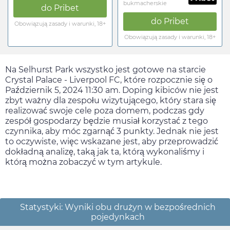
bukmacherskie
do
Pribet
do
Pribet
Obowiązują zasady i warunki, 18+
Obowiązują zasady i warunki, 18+
Na Selhurst Park wszystko jest gotowe na starcie
Crystal Palace - Liverpool FC, które rozpocznie się o
Październik 5, 2024 11:30 am
. Doping kibiców nie jest
zbyt ważny dla zespołu wizytującego, który stara się
realizować swoje cele poza domem, podczas gdy
zespół gospodarzy będzie musiał korzystać z tego
czynnika, aby móc zgarnąć 3 punkty. Jednak nie jest
to oczywiste, więc wskazane jest, aby przeprowadzić
dokładną analizę, taką jak ta, którą wykonaliśmy i
którą można zobaczyć w tym artykule.
Statystyki: Wyniki obu drużyn w bezpośrednich
pojedynkach