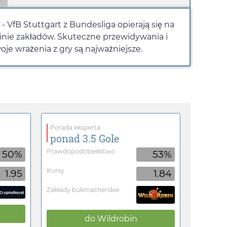
 VfB Stuttgart z Bundesliga opierają się na
inie zakładów. Skuteczne przewidywania i
e wrażenia z gry są najważniejsze.
Porada eksperta
ponad 3.5 Gole
Prawdopodobieństwo
50%
53%
Kursy
1.95
1.84
Zakłady bukmacherskie
do
Wildrobin