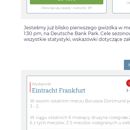
Ob
Obowiązują zasady i warunki, 18+
Jesteśmy już blisko pierwszego gwizdka w me
1:30 pm
, na Deutsche Bank Park. Cele sezono
wszystkie statystyki, wskazówki dotyczące za
Wydajność
Eintracht Frankfurt
3 
W swoim ostatnim meczu Borussia Dortmund pok
3 - 2.
W ciągu ostatnich 6 miesięcy drużyna rozegrała
6 z tych meczów. Z 5 meczów rozegranych u siebi