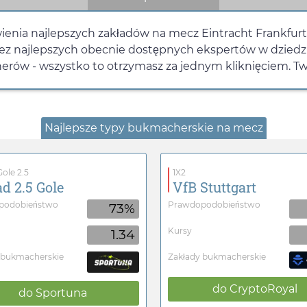
nia najlepszych zakładów na mecz Eintracht Frankfurt -
rzez najlepszych obecnie dostępnych ekspertów w dziedz
rów - wszystko to otrzymasz za jednym kliknięciem. Twoj
Najlepsze typy bukmacherskie na mecz
ole 2.5
1X2
d 2.5 Gole
VfB Stuttgart
podobieństwo
Prawdopodobieństwo
73%
Kursy
1.34
 bukmacherskie
Zakłady bukmacherskie
do
CryptoRoyal
do
Sportuna