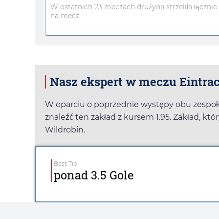
W ostatnich 23 meczach drużyna strzeliła łącznie 3
na mecz.
Nasz ekspert w meczu Eintrach
W oparciu o poprzednie występy obu zespo
znaleźć ten zakład z kursem
1.95
. Zakład, k
Wildrobin
.
Best Tip
ponad 3.5 Gole