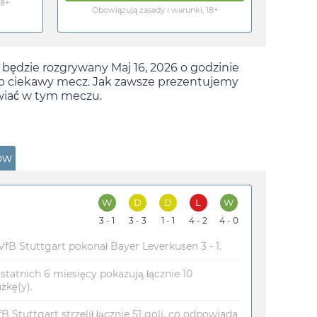
18+
Obowiązują zasady i warunki, 18+
y będzie rozgrywany
Maj 16, 2026
o godzinie
to ciekawy mecz. Jak zawsze prezentujemy
awiać w tym meczu.
ów
W
D
D
L
W
3 - 1
3 - 3
1 - 1
4 - 2
4 - 0
B Stuttgart pokonał Bayer Leverkusen 3 - 1.
ostatnich 6 miesięcy pokazują łącznie 10
żkę(y).
 Stuttgart strzelił łącznie 51 goli, co odpowiada