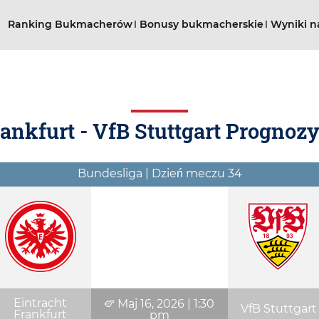
Ranking Bukmacherów
Bonusy bukmacherskie
Wyniki n
ankfurt - VfB Stuttgart Prognozy
Bundesliga | Dzień meczu 34
Eintracht
Maj 16, 2026
|
1:30
VfB Stuttgart
Frankfurt
pm