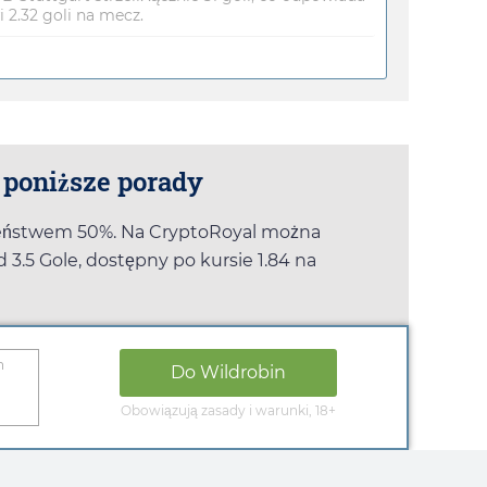
2.32 goli na mecz.
 poniższe porady
ieństwem 50%. Na
CryptoRoyal
można
 3.5 Gole, dostępny po kursie
1.84
na
n
Do
Wildrobin
Obowiązują zasady i warunki, 18+