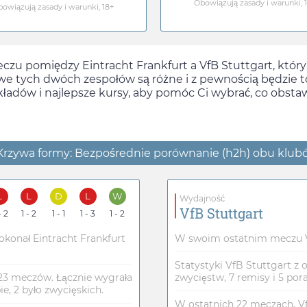
Obowiązują zasady i warunki, 
owiązują zasady i warunki, 18+
czu pomiędzy Eintracht Frankfurt a VfB Stuttgart, któr
we tych dwóch zespołów są różne i z pewnością będzie 
kładów i najlepsze kursy, aby pomóc Ci wybrać, co obst
Krzywa formy: Bezpośrednie porównanie (h2h) obu klub
L
L
D
L
W
Wydajność
VfB Stuttgart
- 2
1 - 2
1 - 1
1 - 3
1 - 2
onał Eintracht Frankfurt
W swoim ostatnim meczu Vf
Statystyki VfB Stuttgart z 
 23 meczów. Łącznie wygrała
zwycięstw, 7 remisy i 5 pora
e, 2 było zwycięskich.
W ostatnich 22 meczach, VfB