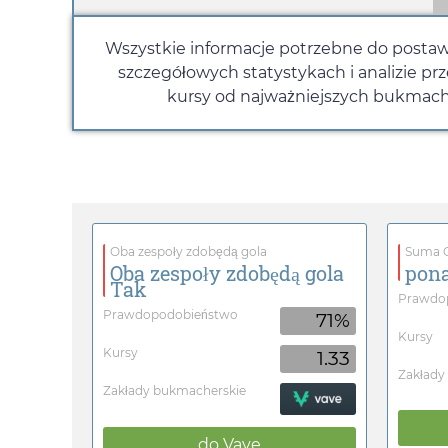
Wszystkie informacje potrzebne do postawie
szczegółowych statystykach i analizie p
kursy od najważniejszych bukmache
Oba zespoły zdobędą gola
Suma G
Oba zespoły zdobędą gola
pona
Tak
Prawdo
Prawdopodobieństwo
71%
Kursy
Kursy
1.33
Zakłady
Zakłady bukmacherskie
do
Vave