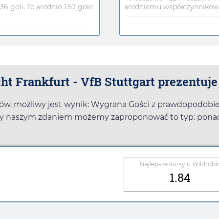
6 goli. To średnio 1.57 gole
średniemu współczynnikowi 
t Frankfurt - VfB Stuttgart prezentuje
łów, możliwy jest wynik: Wygrana Gości z prawdopodob
tóry naszym zdaniem możemy zaproponować to typ: ponad
Najlepsze kursy u
Wildrobi
1.84