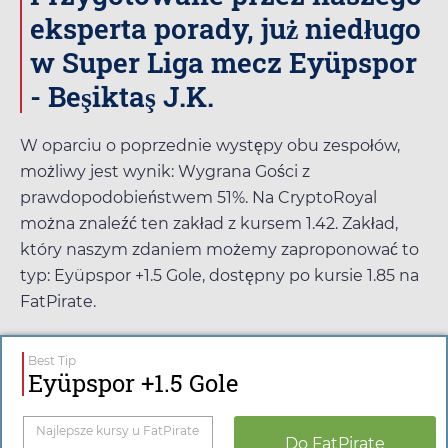
eksperta porady, już niedługo
w Super Liga mecz Eyüpspor
- Beşiktaş J.K.
W oparciu o poprzednie występy obu zespołów,
możliwy jest wynik: Wygrana Gości z
prawdopodobieństwem 51%. Na
CryptoRoyal
można znaleźć ten zakład z kursem
1.42
. Zakład,
który naszym zdaniem możemy zaproponować to
typ: Eyüpspor +1.5 Gole, dostępny po kursie
1.85
na
FatPirate
.
Best Tip
Eyüpspor +1.5 Gole
Najlepsze kursy u
FatPirate
Do
FatPirate