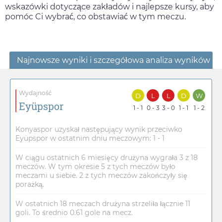
wskazówki dotyczące zakładów i najlepsze kursy, aby
pomóc Ci wybrać, co obstawiać w tym meczu.
Najnowsze wyniki i szczegółowa analiza wyników
Wydajność
D
L
L
D
W
Eyüpspor
1 - 1
0 - 3
3 - 0
1 - 1
1 - 2
Konyaspor uzyskał następujący wynik przeciwko
Eyüpspor w ostatnim dniu meczowym: 1 - 1
W ciągu ostatnich 6 miesięcy drużyna wygrała 3 z 18
meczów. W tym okresie 5 z tych meczów było
meczami u siebie. 2 z tych meczów zakończyły się
porażką.
W ostatnich 18 meczach drużyna strzeliła łącznie 11
goli. To średnio 0.61 gole na mecz.