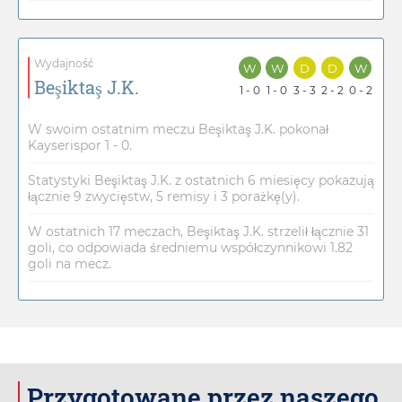
Wydajność
W
W
D
D
W
Beşiktaş J.K.
1 - 0
1 - 0
3 - 3
2 - 2
0 - 2
W swoim ostatnim meczu Beşiktaş J.K. pokonał
Kayserispor 1 - 0.
Statystyki Beşiktaş J.K. z ostatnich 6 miesięcy pokazują
łącznie 9 zwycięstw, 5 remisy i 3 porażkę(y).
W ostatnich 17 meczach, Beşiktaş J.K. strzelił łącznie 31
goli, co odpowiada średniemu współczynnikowi 1.82
goli na mecz.
Przygotowane przez naszego