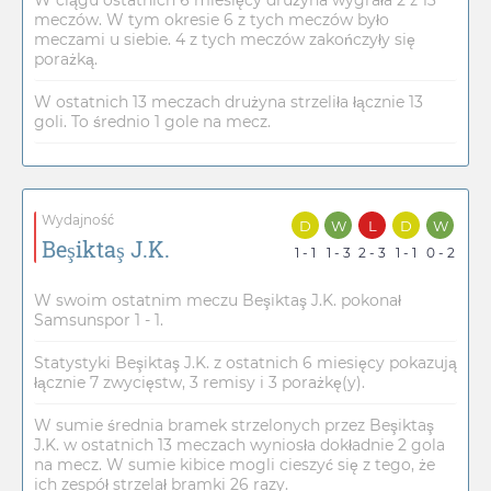
W ciągu ostatnich 6 miesięcy drużyna wygrała 2 z 13
meczów. W tym okresie 6 z tych meczów było
meczami u siebie. 4 z tych meczów zakończyły się
porażką.
W ostatnich 13 meczach drużyna strzeliła łącznie 13
goli. To średnio 1 gole na mecz.
Wydajność
D
W
L
D
W
Beşiktaş J.K.
1 - 1
1 - 3
2 - 3
1 - 1
0 - 2
W swoim ostatnim meczu Beşiktaş J.K. pokonał
Samsunspor 1 - 1.
Statystyki Beşiktaş J.K. z ostatnich 6 miesięcy pokazują
łącznie 7 zwycięstw, 3 remisy i 3 porażkę(y).
W sumie średnia bramek strzelonych przez Beşiktaş
J.K. w ostatnich 13 meczach wyniosła dokładnie 2 gola
na mecz. W sumie kibice mogli cieszyć się z tego, że
ich zespół strzelał bramki 26 razy.