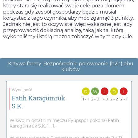
który stara się realizować swoje cele poza domem,
podczas gdy zespół gospodarzy będzie musiał
korzystać z tego czynnika, aby móc zgarnąć 3 punkty.
Jednak nie jest to oczywiste, więc wskazane jest, aby
przeprowadzić dokładną analizę, taką jak ta, którą
wykonaliśmy i którą można zobaczyć w tym artykule.
Krzywa formy: Bezpośrednie porównanie (h2h) obu
klubów
Wydajność
D
W
L
D
L
Fatih Karagümrük
1 - 1
2 - 0
1 - 0
2 - 2
2 - 1
S.K.
W swoim ostatnim meczu Eyüpspor pokonał Fatih
Karagümrük S.K. 1 - 1.