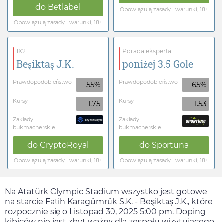
do
Betlabel
Obowiązują zasady i warunki, 18+
Obowiązują zasady i warunki, 18+
1X2
Porada eksperta
Beşiktaş J.K.
poniżej 3.5 Gole
Prawdopodobieństwo
Prawdopodobieństwo
55%
65%
Kursy
Kursy
1.75
1.53
Zakłady
Zakłady
bukmacherskie
bukmacherskie
do
CryptoRoyal
do
Sportuna
Obowiązują zasady i warunki, 18+
Obowiązują zasady i warunki, 18+
Na Atatürk Olympic Stadium wszystko jest gotowe
na starcie Fatih Karagümrük S.K. - Beşiktaş J.K., które
rozpocznie się o
Listopad 30, 2025 5:00 pm
. Doping
kibiców nie jest zbyt ważny dla zespołu wizytującego,