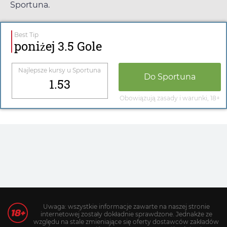
Sportuna
.
Best Tip
poniżej 3.5 Gole
Najlepsze kursy u
Sportuna
Do
Sportuna
1.53
Obowiązują zasady i warunki, 18+
Uwaga: wszystkie informacje zawarte na naszej stronie
internetowej zostały dokładnie sprawdzone. Jednakże ze
względu na stale zmieniające się oferty dostawców zakładów