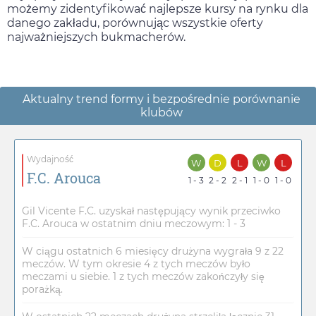
możemy zidentyfikować najlepsze kursy na rynku dla
danego zakładu, porównując wszystkie oferty
najważniejszych bukmacherów.
Aktualny trend formy i bezpośrednie porównanie
klubów
Wydajność
W
D
L
W
L
F.C. Arouca
1 - 3
2 - 2
2 - 1
1 - 0
1 - 0
Gil Vicente F.C. uzyskał następujący wynik przeciwko
F.C. Arouca w ostatnim dniu meczowym: 1 - 3
W ciągu ostatnich 6 miesięcy drużyna wygrała 9 z 22
meczów. W tym okresie 4 z tych meczów było
meczami u siebie. 1 z tych meczów zakończyły się
porażką.