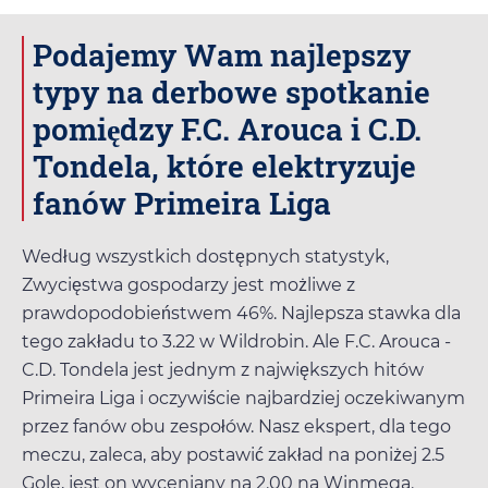
Podajemy Wam najlepszy
typy na derbowe spotkanie
pomiędzy F.C. Arouca i C.D.
Tondela, które elektryzuje
fanów Primeira Liga
Według wszystkich dostępnych statystyk,
Zwycięstwa gospodarzy jest możliwe z
prawdopodobieństwem 46%. Najlepsza stawka dla
tego zakładu to
3.22
w
Wildrobin
. Ale F.C. Arouca -
C.D. Tondela jest jednym z największych hitów
Primeira Liga i oczywiście najbardziej oczekiwanym
przez fanów obu zespołów. Nasz ekspert, dla tego
meczu, zaleca, aby postawić zakład na poniżej 2.5
Gole, jest on wyceniany na
2.00
na
Winmega
.