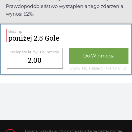
Prawdopodobieństwo wystąpienia tego zdarzenia
wynosi 52%.
Best Tip
poniżej 2.5 Gole
Najlepsze kursy u
Winmega
Do
Winmega
2.00
Obowiązują zasady i warunki, 18+
Uwaga: wszystkie informacje zawarte na naszej stronie