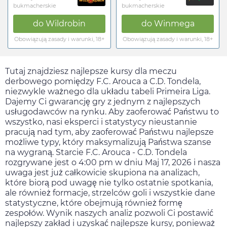
bukmacherskie
bukmacherskie
do
Wildrobin
do
Winmega
Obowiązują zasady i warunki, 18+
Obowiązują zasady i warunki, 18+
Tutaj znajdziesz najlepsze kursy dla meczu
derbowego pomiędzy F.C. Arouca a C.D. Tondela,
niezwykle ważnego dla układu tabeli Primeira Liga.
Dajemy Ci gwarancję gry z jednym z najlepszych
usługodawców na rynku. Aby zaoferować Państwu to
wszystko, nasi eksperci i statystycy nieustannie
pracują nad tym, aby zaoferować Państwu najlepsze
możliwe typy, który maksymalizują Państwa szanse
na wygraną. Starcie F.C. Arouca - C.D. Tondela
rozgrywane jest o
4:00 pm
w dniu
Maj 17, 2026
i nasza
uwaga jest już całkowicie skupiona na analizach,
które biorą pod uwagę nie tylko ostatnie spotkania,
ale również formacje, strzelców goli i wszystkie dane
statystyczne, które obejmują również formę
zespołów. Wynik naszych analiz pozwoli Ci postawić
najlepszy zakład i uzyskać najlepsze kursy, ponieważ