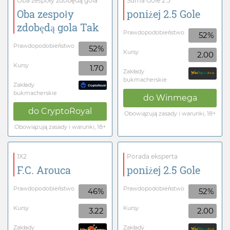
Oba zespoły zdobędą gola
Suma Gole 2.5
Oba zespoły
poniżej 2.5 Gole
zdobędą gola Tak
Prawdopodobieństwo
52%
Prawdopodobieństwo
52%
Kursy
2.00
Kursy
1.70
Zakłady
bukmacherskie
Zakłady
bukmacherskie
do
Winmega
do
CryptoRoyal
Obowiązują zasady i warunki, 18+
Obowiązują zasady i warunki, 18+
1X2
Porada eksperta
F.C. Arouca
poniżej 2.5 Gole
Prawdopodobieństwo
Prawdopodobieństwo
46%
52%
Kursy
Kursy
3.22
2.00
Zakłady
Zakłady