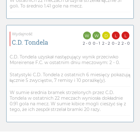
W ostatnich 22 meczach drużyna strzeliła łącznie 31
goli. To średnio 1.41 gole na mecz.
Wydajność
W
W
D
L
L
C.D. Tondela
2 - 0
0 - 1
2 - 2
0 - 2
2 - 0
C.D. Tondela uzyskał następujący wynik przeciwko
Moreirense F.C. w ostatnim dniu meczowym: 2 - 0.
Statystyki C.D. Tondela z ostatnich 6 miesięcy pokazują
łącznie 5 zwycięstw, 7 remisy i 10 porażkę(y).
W sumie średnia bramek strzelonych przez C.D.
Tondela w ostatnich 22 meczach wyniosła dokładnie
0.91 gola na mecz. W sumie kibice mogli cieszyć się z
tego, że ich zespół strzelał bramki 20 razy.