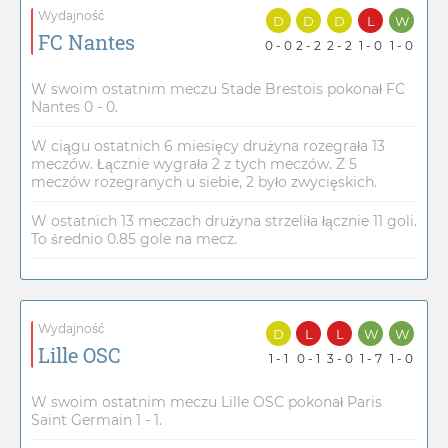
Wydajność
D
D
D
L
W
FC Nantes
0 - 0
2 - 2
2 - 2
1 - 0
1 - 0
W swoim ostatnim meczu Stade Brestois pokonał FC
Nantes 0 - 0.
W ciągu ostatnich 6 miesięcy drużyna rozegrała 13
meczów. Łącznie wygrała 2 z tych meczów. Z 5
meczów rozegranych u siebie, 2 było zwycięskich.
W ostatnich 13 meczach drużyna strzeliła łącznie 11 goli.
To średnio 0.85 gole na mecz.
Wydajność
D
L
L
W
W
Lille OSC
1 - 1
0 - 1
3 - 0
1 - 7
1 - 0
W swoim ostatnim meczu Lille OSC pokonał Paris
Saint Germain 1 - 1.