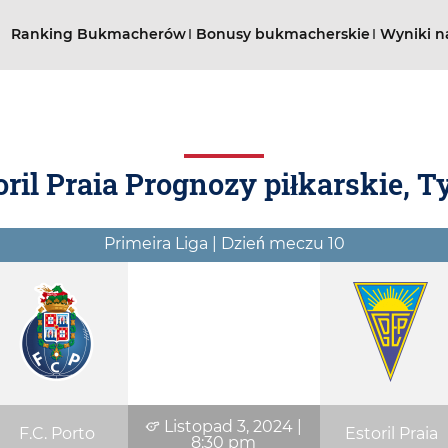
Ranking Bukmacherów
Bonusy bukmacherskie
Wyniki n
toril Praia Prognozy piłkarskie, 
Primeira Liga | Dzień meczu 10
Listopad 3, 2024
|
F.C. Porto
Estoril Praia
8:30 pm