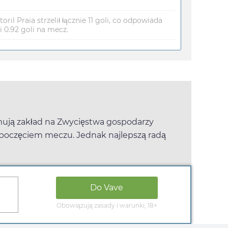
ril Praia strzelił łącznie 11 goli, co odpowiada
 0.92 goli na mecz.
ejmują zakład na Zwycięstwa gospodarzy
poczęciem meczu. Jednak najlepszą radą
Do
Vave
Obowiązują zasady i warunki, 18+