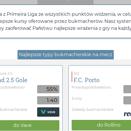
aia z Primeira Liga ze wszystkich punktów widzenia, w ce
jlepsze kursy oferowane przez bukmacherów. Nasz system
by zaoferować Państwu najlepsze wrażenia z gry na każd
Najlepsze typy bukmacherskie na mecz
ole 2.5
1X2
d 2.5 Gole
F.C. Porto
podobieństwo
Prawdopodobieństwo
55%
Kursy
1.40
 bukmacherskie
Zakłady bukmacherskie
do
Rollino
do
Vave