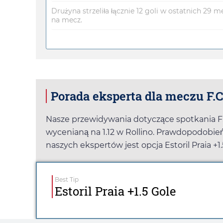
Drużyna strzeliła łącznie 12 goli w ostatnich 29 m
na mecz.
Porada eksperta dla meczu F.C. 
Nasze przewidywania dotyczące spotkania F.C.
wycenianą na
1.12
w
Rollino
. Prawdopodobień
naszych ekspertów jest opcja Estoril Praia +
Best Tip
Estoril Praia +1.5 Gole