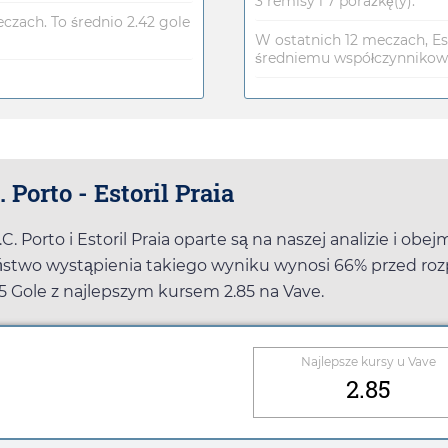
3 remisy i 7 porażkę(y).
eczach. To średnio 2.42 gole
W ostatnich 12 meczach, Esto
średniemu współczynnikowi
Porto - Estoril Praia
 Porto i Estoril Praia oparte są na naszej analizie i ob
stwo wystąpienia takiego wyniku wynosi 66% przed roz
1.5 Gole z najlepszym kursem
2.85
na
Vave
.
Najlepsze kursy u
Vave
2.85