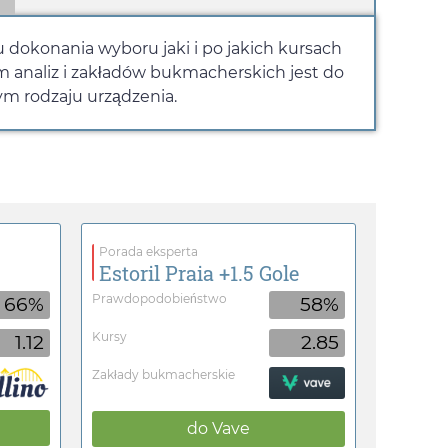
lu dokonania wyboru jaki i po jakich kursach
 analiz i zakładów bukmacherskich jest do
ym rodzaju urządzenia.
Porada eksperta
Estoril Praia +1.5 Gole
Prawdopodobieństwo
66%
58%
Kursy
1.12
2.85
Zakłady bukmacherskie
do
Vave