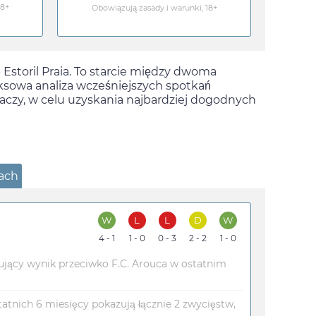
18+
Obowiązują zasady i warunki, 18+
 Estoril Praia. To starcie między dwoma
leksowa analiza wcześniejszych spotkań
aczy, w celu uzyskania najbardziej dogodnych
kach
W
L
L
D
W
4 - 1
1 - 0
0 - 3
2 - 2
1 - 0
pujący wynik przeciwko F.C. Arouca w ostatnim
statnich 6 miesięcy pokazują łącznie 2 zwycięstw,