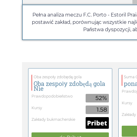
Pełna analiza meczu F.C. Porto - Estoril Pr
postawić zakład, porównując wszystkie na
Państwa dyspozycji, a
Oba zespoły zdobędą gola
Suma G
Oba zespoły zdobędą gola
pona
Nie
Prawdo
Prawdopodobieństwo
52%
Kursy
Kursy
1.58
Zakłady
Zakłady bukmacherskie