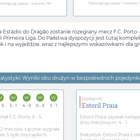
Obowiązują zasady i warunki, 
owiązują zasady i warunki, 18+
 Estádio do Dragão zostanie rozegrany mecz F.C. Porto -
li Primeira Liga. Do Państwa dyspozycji jest tutaj komp
 i na wyjeździe, wraz z najlepszymi wskazówkami dla gr
tatystyki: Wyniki obu drużyn w bezpośrednich pojedyn
W
W
W
W
W
Wydajność
Estoril Praia
- 5
2 - 1
4 - 0
0 - 3
2 - 1
 F.C. Porto 0 - 5.
Estoril Praia uzyskał nastę
dniu meczowym: 4 - 1.
12 meczów. Łącznie wygrała
e, 5 było zwycięskich.
Statystyki Estoril Praia z o