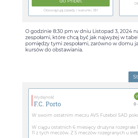
do
Pribet
Ob
Obowiązują zasady i warunki, 18+
O godzinie
8:30 pm
w dniu
Listopad 3, 2024
na
zespołami, które chcą być jak najwyżej w tabe
pomiędzy tymi zespołami, zarówno w domu jak
kursów do obstawiania.
S
Wydajność
F.C. Porto
0 
W swoim ostatnim meczu AVS Futebol SAD pokonał
W ciągu ostatnich 6 miesięcy drużyna rozegrała 
11 z tych meczów. Z 5 meczów rozegranych u siebi