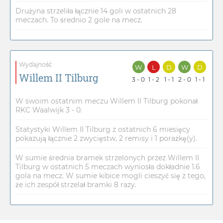
Drużyna strzeliła łącznie 14 goli w ostatnich 28
meczach. To średnio 2 gole na mecz.
Wydajność
W
L
D
W
D
Willem II Tilburg
3 - 0
1 - 2
1 - 1
2 - 0
1 - 1
W swoim ostatnim meczu Willem II Tilburg pokonał
RKC Waalwijk 3 - 0.
Statystyki Willem II Tilburg z ostatnich 6 miesięcy
pokazują łącznie 2 zwycięstw, 2 remisy i 1 porażkę(y).
W sumie średnia bramek strzelonych przez Willem II
Tilburg w ostatnich 5 meczach wyniosła dokładnie 1.6
gola na mecz. W sumie kibice mogli cieszyć się z tego,
że ich zespół strzelał bramki 8 razy.