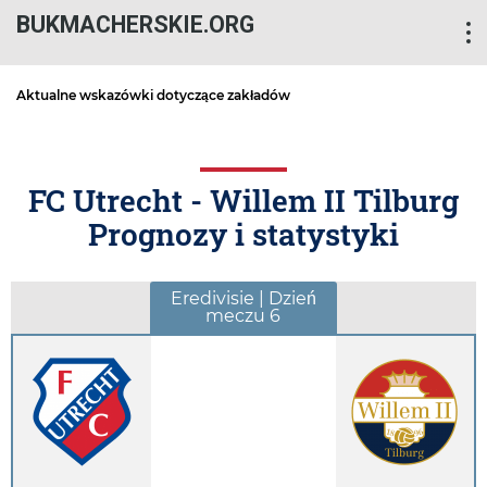
BUKMACHERSKIE.ORG
Aktualne wskazówki dotyczące zakładów
FC Utrecht - Willem II Tilburg
Prognozy i statystyki
Eredivisie | Dzień
meczu 6